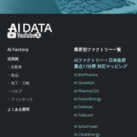
AI Factory
業界別ファクトリー一覧
活用例
AIファクトリー × 日本政府
重点17分野 対応マッピング
自動車
AI BioPharma
食品
AI Quantum
包丁・刀物
AI PharmaCDS
パルプ
AI FusionEnergy
フィンテック
AI Defense
よくある質問
AI Telecom
AI SolarPower
AI CleanEnergy