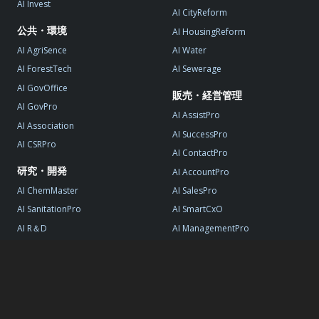
AI Invest
AI CityReform
公共・環境
AI HousingReform
AI AgriSence
AI Water
AI ForestTech
AI Sewerage
AI GovOffice
販売・経営管理
AI GovPro
AI AssistPro
AI Association
AI SuccessPro
AI CSRPro
AI ContactPro
研究・開発
AI AccountPro
AI ChemMaster
AI SalesPro
AI SanitationPro
AI SmartCxO
AI R＆D
AI ManagementPro
AI StartupPro