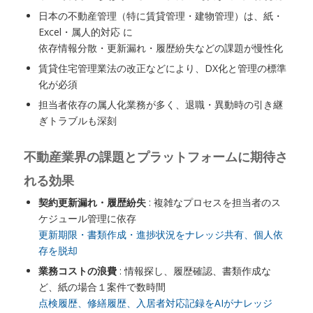
日本の不動産管理（特に賃貸管理・建物管理）は、紙・
Excel・属人的対応 に
依存情報分散・更新漏れ・履歴紛失などの課題が慢性化
賃貸住宅管理業法の改正などにより、DX化と管理の標準
化が必須
担当者依存の属人化業務が多く、退職・異動時の引き継
ぎトラブルも深刻
不動産業界の課題とプラットフォームに期待さ
れる効果
契約更新漏れ・履歴紛失
: 複雑なプロセスを担当者のス
ケジュール管理に依存
更新期限・書類作成・進捗状況をナレッジ共有、個人依
存を脱却
業務コストの浪費
: 情報探し、履歴確認、書類作成な
ど、紙の場合１案件で数時間
点検履歴、修繕履歴、入居者対応記録をAIがナレッジ