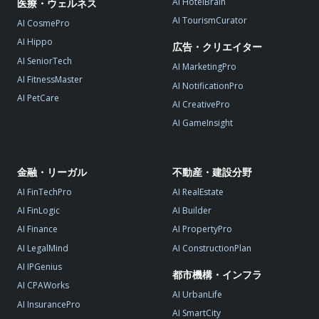
AI HotelBrain
医療・ウェルネス
AI TourismCurator
AI CosmePro
AI Hippo
広告・クリエイター
AI SeniorTech
AI MarketingPro
AI FitnessMaster
AI NotificationPro
AI PetCare
AI CreativePro
AI GameInsight
金融・リーガル
不動産・建設分野
AI FinTechPro
AI RealEstate
AI FinLogic
AI Builder
AI Finance
AI PropertyPro
AI LegalMind
AI ConstructionPlan
AI IPGenius
都市機構・インフラ
AI CPAWorks
AI UrbanLife
AI InsurancePro
AI SmartCity