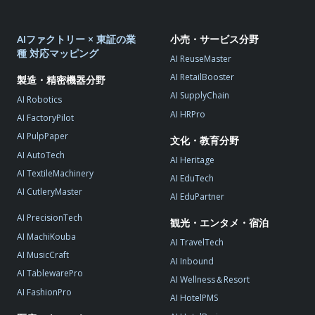
AIファクトリー × 東証の業
小売・サービス分野
種 対応マッピング
AI ReuseMaster
AI RetailBooster
製造・精密機器分野
AI SupplyChain
AI Robotics
AI HRPro
AI FactoryPilot
AI PulpPaper
文化・教育分野
AI AutoTech
AI Heritage
AI TextileMachinery
AI EduTech
AI CutleryMaster
AI EduPartner
AI PrecisionTech
観光・エンタメ・宿泊
AI MachiKouba
AI TravelTech
AI MusicCraft
AI Inbound
AI TablewarePro
AI Wellness＆Resort
AI FashionPro
AI HotelPMS