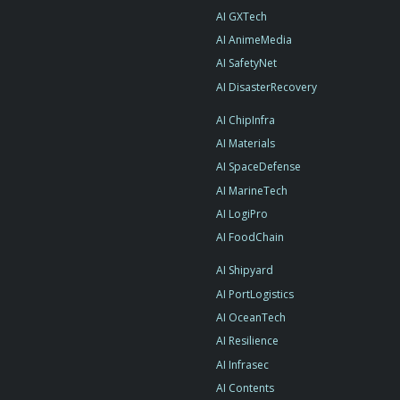
AI GXTech
AI AnimeMedia
AI SafetyNet
AI DisasterRecovery
AI ChipInfra
AI Materials
AI SpaceDefense
AI MarineTech
AI LogiPro
AI FoodChain
AI Shipyard
AI PortLogistics
AI OceanTech
AI Resilience
AI Infrasec
AI Contents