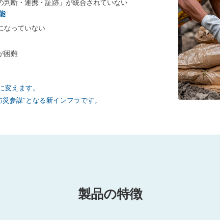
の判断・連携・証跡」が統合されていない
能
になっていない
が困難
知恵”に変えます。
防災参謀”となる新インフラです。
製品の特徴