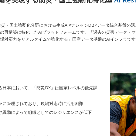
 IDX」は、防災・国土強靭化分野における生成AI×ナレッジDB×データ統合基
の再構築に特化したAIプラットフォームです。「過去の災害データ・マ
場対応力をリアルタイムで強化する」国産データ基盤のAIインフラです
る日本において、「防災DX」は国家レベルの優先課
バラに管理されており、現場対応時に活用困難
や異動によって組織としてのレジリエンスが低下