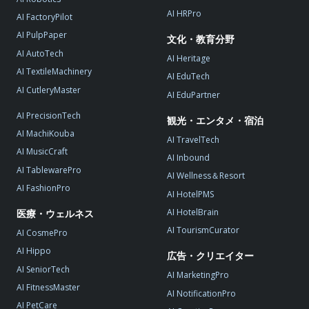
AI HRPro
AI FactoryPilot
AI PulpPaper
文化・教育分野
AI AutoTech
AI Heritage
AI TextileMachinery
AI EduTech
AI CutleryMaster
AI EduPartner
AI PrecisionTech
観光・エンタメ・宿泊
AI MachiKouba
AI TravelTech
AI MusicCraft
AI Inbound
AI TablewarePro
AI Wellness＆Resort
AI FashionPro
AI HotelPMS
AI HotelBrain
医療・ウェルネス
AI TourismCurator
AI CosmePro
AI Hippo
広告・クリエイター
AI SeniorTech
AI MarketingPro
AI FitnessMaster
AI NotificationPro
AI PetCare