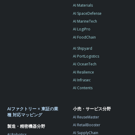
AI Materials
AI SpaceDefense
AI MarineTech
AI LogiPro
AI FoodChain
AI Shipyard
AI PortLogistics
AI OceanTech
AI Resilience
AI Infrasec
AI Contents
AIファクトリー × 東証の業
小売・サービス分野
種 対応マッピング
AI ReuseMaster
AI RetailBooster
製造・精密機器分野
AI SupplyChain
AI Robotics