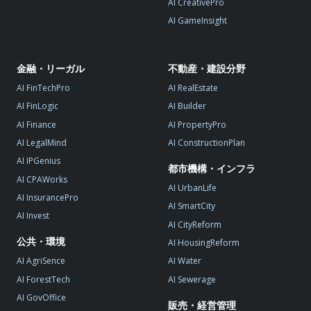
AI CreativePro
AI GameInsight
金融・リーガル
不動産・建設分野
AI FinTechPro
AI RealEstate
AI FinLogic
AI Builder
AI Finance
AI PropertyPro
AI LegalMind
AI ConstructionPlan
AI IPGenius
都市機構・インフラ
AI CPAWorks
AI UrbanLife
AI InsurancePro
AI SmartCity
AI Invest
AI CityReform
公共・環境
AI HousingReform
AI AgriSence
AI Water
AI ForestTech
AI Sewerage
AI GovOffice
販売・経営管理