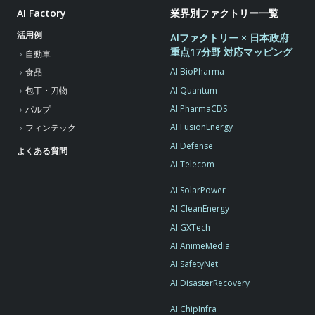
AI Factory
業界別ファクトリー一覧
活用例
AIファクトリー × 日本政府
重点17分野 対応マッピング
自動車
AI BioPharma
食品
AI Quantum
包丁・刀物
AI PharmaCDS
パルプ
AI FusionEnergy
フィンテック
AI Defense
よくある質問
AI Telecom
AI SolarPower
AI CleanEnergy
AI GXTech
AI AnimeMedia
AI SafetyNet
AI DisasterRecovery
AI ChipInfra