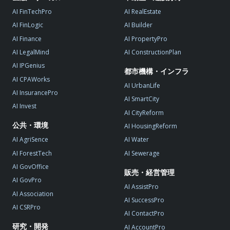
AI FinTechPro
AI RealEstate
AI FinLogic
AI Builder
AI Finance
AI PropertyPro
AI LegalMind
AI ConstructionPlan
AI IPGenius
都市機構・インフラ
AI CPAWorks
AI UrbanLife
AI InsurancePro
AI SmartCity
AI Invest
AI CityReform
公共・環境
AI HousingReform
AI AgriSence
AI Water
AI ForestTech
AI Sewerage
AI GovOffice
販売・経営管理
AI GovPro
AI AssistPro
AI Association
AI SuccessPro
AI CSRPro
AI ContactPro
研究・開発
AI AccountPro