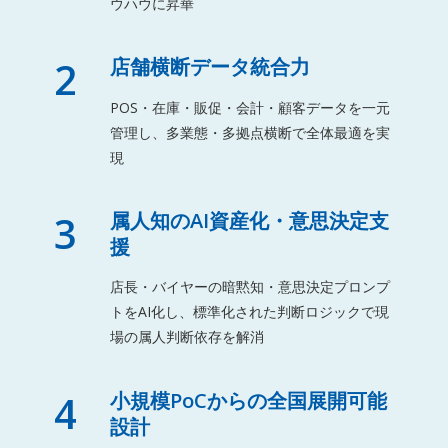
ウハウに昇華
2
店舗横断データ統合力
POS・在庫・販促・会計・顧客データを一元
管理し、多業態・多拠点横断で全体最適を実
現
3
属人知のAI資産化・意思決定支
援
店長・バイヤーの暗黙知・意思決定プロンプ
トをAI化し、標準化された判断ロジックで現
場の属人判断依存を解消
4
小規模PoCからの全国展開可能
設計