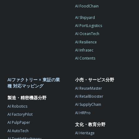
AI FoodChain
AI Shipyard
AI PortLogistics
AI OceanTech
AI Resilience
AI Infrasec
AI Contents
AIファクトリー × 東証の業
小売・サービス分野
種 対応マッピング
AI ReuseMaster
AI RetailBooster
製造・精密機器分野
AI SupplyChain
AI Robotics
AI HRPro
AI FactoryPilot
AI PulpPaper
文化・教育分野
AI AutoTech
AI Heritage
AI TextileMachinery