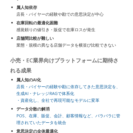
属人知依存
店長・バイヤーの経験や勘での意思決定が中心
在庫回転の最適化困難
感覚頼りの値引き・販促で在庫ロスが発生
店舗間比較が難しい
業態・規模の異なる店舗データを横並び比較できない
小売・EC業界向けプラットフォームに期待さ
れる成果
属人知のAI化
店長・バイヤーの経験や勘に依存してきた意思決定を、
生成AI・ナレッジRAGで体系化
・資産化し、全社で再現可能なモデルに変革
データ分散の解消
POS、在庫、販促、会計、顧客情報など、バラバラに管
理されていたデータを統合
意思決定の全体最適化