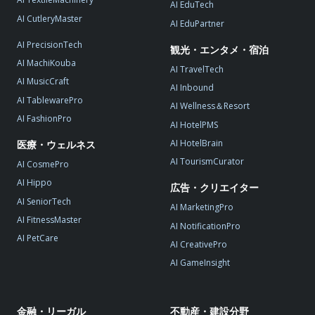
AI EduTech
AI CutleryMaster
AI EduPartner
AI PrecisionTech
観光・エンタメ・宿泊
AI MachiKouba
AI TravelTech
AI MusicCraft
AI Inbound
AI TablewarePro
AI Wellness＆Resort
AI FashionPro
AI HotelPMS
AI HotelBrain
医療・ウェルネス
AI TourismCurator
AI CosmePro
AI Hippo
広告・クリエイター
AI SeniorTech
AI MarketingPro
AI FitnessMaster
AI NotificationPro
AI PetCare
AI CreativePro
AI GameInsight
金融・リーガル
不動産・建設分野