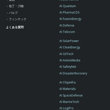
AI Quantum
包丁・刀物
AI PharmaCDS
パルプ
AI FusionEnergy
フィンテック
AI Defense
よくある質問
AI Telecom
AI SolarPower
AI CleanEnergy
AI GXTech
AI AnimeMedia
AI SafetyNet
AI DisasterRecovery
AI ChipInfra
AI Materials
AI SpaceDefense
AI MarineTech
AI LogiPro