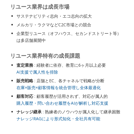
リユース業界は成長市場
サステナビリティ志向・エコ志向の拡大
メルカリ・ラクマなどC2C市場との競合
企業型リユース（オフハウス、セカンドストリート等）
は多店舗展開中
リユース業界特有の成長課題
査定業務
: 経験者に依存、教育に6ヶ月以上必要
AI支援で属人性を排除
販売戦略
: 店舗とEC、各チャネルで戦略が分断
在庫×販売×顧客情報を統合管理し全体最適化
顧客対応
: 顧客履歴が活用されず、対応が属人的
購入履歴・問い合わせ履歴をAIが解析し対応支援
ナレッジ継承
: 熟練者のノウハウが属人化して継承困難
ナレッジRAGにより形式知化・全社共有可能