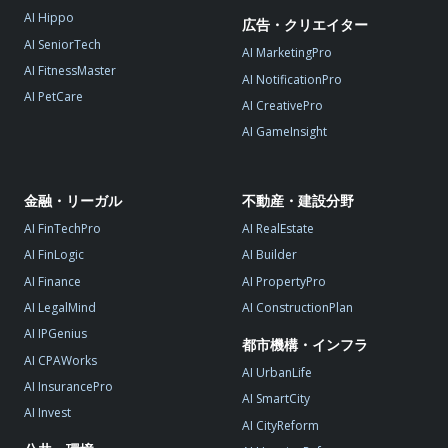
AI Hippo
広告・クリエイター
AI SeniorTech
AI MarketingPro
AI FitnessMaster
AI NotificationPro
AI PetCare
AI CreativePro
AI GameInsight
金融・リーガル
不動産・建設分野
AI FinTechPro
AI RealEstate
AI FinLogic
AI Builder
AI Finance
AI PropertyPro
AI LegalMind
AI ConstructionPlan
AI IPGenius
都市機構・インフラ
AI CPAWorks
AI UrbanLife
AI InsurancePro
AI SmartCity
AI Invest
AI CityReform