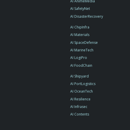
AI AnimeMedia
AI SafetyNet
AI DisasterRecovery
AI ChipInfra
AI Materials
AI SpaceDefense
AI MarineTech
AI LogiPro
AI FoodChain
AI Shipyard
AI PortLogistics
AI OceanTech
AI Resilience
AI Infrasec
AI Contents