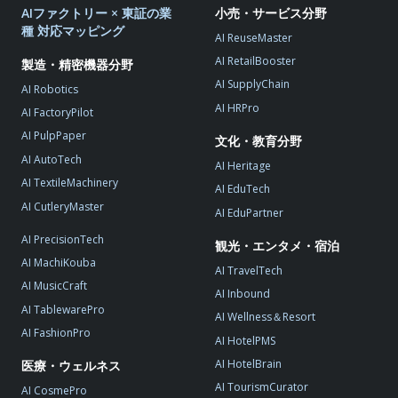
AIファクトリー × 東証の業
小売・サービス分野
種 対応マッピング
AI ReuseMaster
AI RetailBooster
製造・精密機器分野
AI SupplyChain
AI Robotics
AI HRPro
AI FactoryPilot
AI PulpPaper
文化・教育分野
AI AutoTech
AI Heritage
AI TextileMachinery
AI EduTech
AI CutleryMaster
AI EduPartner
AI PrecisionTech
観光・エンタメ・宿泊
AI MachiKouba
AI TravelTech
AI MusicCraft
AI Inbound
AI TablewarePro
AI Wellness＆Resort
AI FashionPro
AI HotelPMS
AI HotelBrain
医療・ウェルネス
AI TourismCurator
AI CosmePro