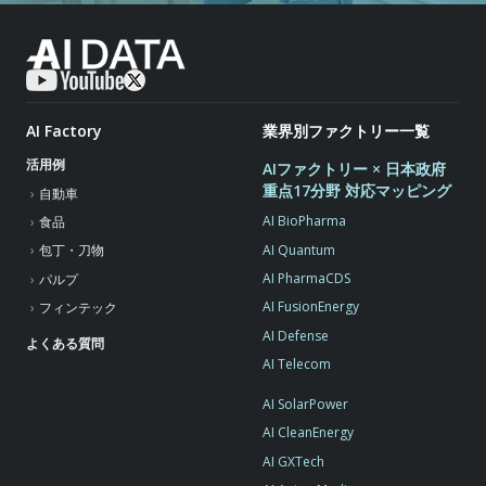
AI Factory
業界別ファクトリー一覧
活用例
AIファクトリー × 日本政府
重点17分野 対応マッピング
自動車
AI BioPharma
食品
AI Quantum
包丁・刀物
AI PharmaCDS
パルプ
AI FusionEnergy
フィンテック
AI Defense
よくある質問
AI Telecom
AI SolarPower
AI CleanEnergy
AI GXTech