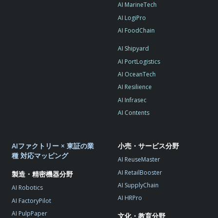
AI MarineTech
AI LogiPro
AI FoodChain
AI Shipyard
AI PortLogistics
AI OceanTech
AI Resilience
AI Infrasec
AI Contents
AIファクトリー × 東証の業
小売・サービス分野
種 対応マッピング
AI ReuseMaster
AI RetailBooster
製造・精密機器分野
AI SupplyChain
AI Robotics
AI HRPro
AI FactoryPilot
AI PulpPaper
文化・教育分野