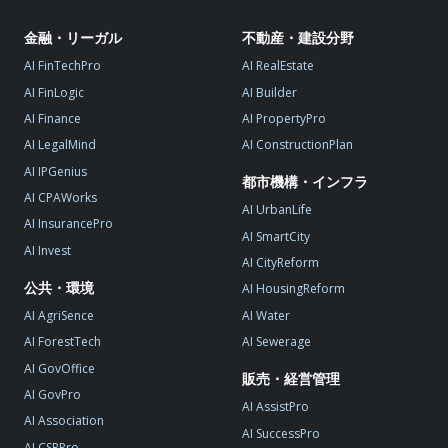
金融・リーガル
不動産・建設分野
AI FinTechPro
AI RealEstate
AI FinLogic
AI Builder
AI Finance
AI PropertyPro
AI LegalMind
AI ConstructionPlan
AI IPGenius
都市機構・インフラ
AI CPAWorks
AI UrbanLife
AI InsurancePro
AI SmartCity
AI Invest
AI CityReform
公共・環境
AI HousingReform
AI AgriSence
AI Water
AI ForestTech
AI Sewerage
AI GovOffice
販売・経営管理
AI GovPro
AI AssistPro
AI Association
AI SuccessPro
AI CSRPro