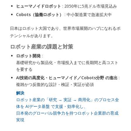
ヒューマノイドロボット
: 2050年に5兆ドル市場見込み
Cobots（協働ロボット）
: 中小製造業で急速拡大中
日本はロボット大国であり、世界市場展開のハブになれるポ
テンシャルがあります。
ロボット産業の課題と対策
ロボット開発
:
基礎研究から製品化・市場投入までに長期間と高コスト
を要する
AI技術の高度化・ヒューマノイド／Cobots分野 の進出
:
複雑かつ反復的な設計・検証・実証が必須
解決
ロボット産業の「研究 → 実証 → 商用化」のプロセス全
体を AIデータ基盤 で支援・効率化し、
日本発のグローバル競争力を持つロボット企業群の育成
実現