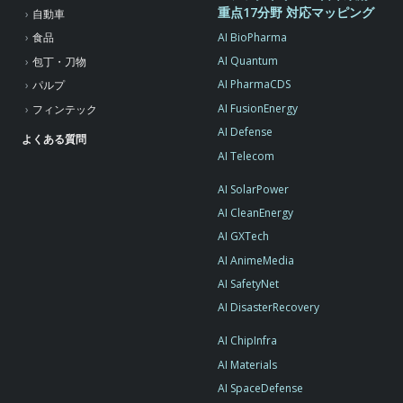
重点17分野 対応マッピング
自動車
AI BioPharma
食品
AI Quantum
包丁・刀物
AI PharmaCDS
パルプ
AI FusionEnergy
フィンテック
AI Defense
よくある質問
AI Telecom
AI SolarPower
AI CleanEnergy
AI GXTech
AI AnimeMedia
AI SafetyNet
AI DisasterRecovery
AI ChipInfra
AI Materials
AI SpaceDefense