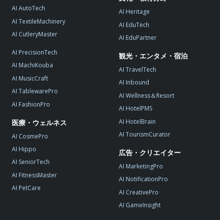
AI AutoTech
AI Heritage
AI TextileMachinery
AI EduTech
AI CutleryMaster
AI EduPartner
AI PrecisionTech
観光・エンタメ・宿泊
AI MachiKouba
AI TravelTech
AI MusicCraft
AI Inbound
AI TablewarePro
AI Wellness＆Resort
AI FashionPro
AI HotelPMS
AI HotelBrain
医療・ウェルネス
AI TourismCurator
AI CosmePro
AI Hippo
広告・クリエイター
AI SeniorTech
AI MarketingPro
AI FitnessMaster
AI NotificationPro
AI PetCare
AI CreativePro
AI GameInsight