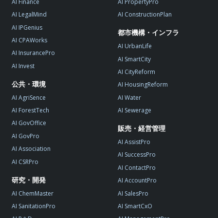
AI Finance
AI PropertyPro
AI LegalMind
AI ConstructionPlan
AI IPGenius
都市機構・インフラ
AI CPAWorks
AI UrbanLife
AI InsurancePro
AI SmartCity
AI Invest
AI CityReform
公共・環境
AI HousingReform
AI AgriSence
AI Water
AI ForestTech
AI Sewerage
AI GovOffice
販売・経営管理
AI GovPro
AI AssistPro
AI Association
AI SuccessPro
AI CSRPro
AI ContactPro
研究・開発
AI AccountPro
AI ChemMaster
AI SalesPro
AI SanitationPro
AI SmartCxO