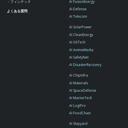
AI FusionEnergy
フィンテック
AI Defense
よくある質問
AI Telecom
AI SolarPower
AI CleanEnergy
AI GXTech
AI AnimeMedia
AI SafetyNet
AI DisasterRecovery
AI ChipInfra
AI Materials
AI SpaceDefense
AI MarineTech
AI LogiPro
AI FoodChain
AI Shipyard