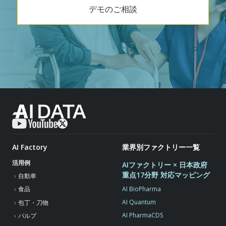
デモのご相談
AI Factory
業界別ファクトリー一覧
活用例
AIファクトリー × 日本政府
重点17分野 対応マッピング
自動車
AI BioPharma
食品
AI Quantum
包丁・刀物
AI PharmaCDS
パルプ