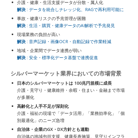
介護・健康・生活支援データが分散・属人化
解決
: データを統合しナレッジ化、RAGで再利用可能に
事故・健康リスクの予兆管理が困難
解決
: 生活・購買・健康データのAI解析で予兆発見
現場業務の負担が高い
解決
: 音声記録・画像OCR・自動記録で作業軽減
地域・企業間でデータ連携が弱い
解決
: 安全・標準化データ基盤で連携促進
シルバーマーケット業界においての市場背景
日本のシルバーマーケットは 100兆円規模に成長
介護・見守り・健康維持・余暇・住まい・金融まで市場
が多層化
高齢化と人手不足が深刻化
介護・福祉の現場で「データ活用」「業務効率化」「個
別最適化」のニーズ急増
自治体・企業のGX・DX方針とも連動
自治体の地域包括支援、健康長寿施策、見守りインフラ