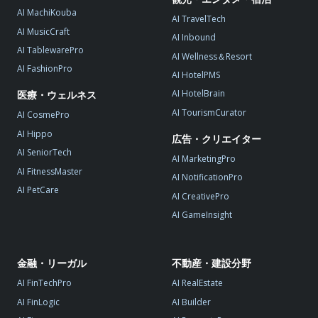
AI MachiKouba
AI TravelTech
AI MusicCraft
AI Inbound
AI TablewarePro
AI Wellness＆Resort
AI FashionPro
AI HotelPMS
AI HotelBrain
医療・ウェルネス
AI TourismCurator
AI CosmePro
AI Hippo
広告・クリエイター
AI SeniorTech
AI MarketingPro
AI FitnessMaster
AI NotificationPro
AI PetCare
AI CreativePro
AI GameInsight
金融・リーガル
不動産・建設分野
AI FinTechPro
AI RealEstate
AI FinLogic
AI Builder