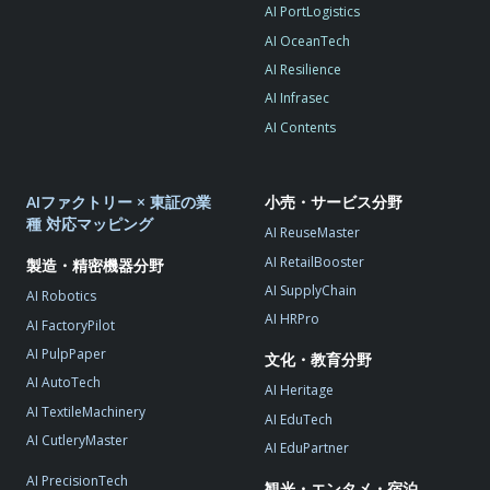
AI PortLogistics
AI OceanTech
AI Resilience
AI Infrasec
AI Contents
AIファクトリー × 東証の業
小売・サービス分野
種 対応マッピング
AI ReuseMaster
AI RetailBooster
製造・精密機器分野
AI SupplyChain
AI Robotics
AI HRPro
AI FactoryPilot
AI PulpPaper
文化・教育分野
AI AutoTech
AI Heritage
AI TextileMachinery
AI EduTech
AI CutleryMaster
AI EduPartner
AI PrecisionTech
観光・エンタメ・宿泊