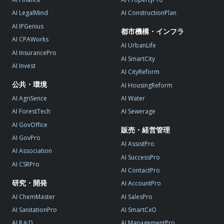
AI LegalMind
AI ConstructionPlan
AI IPGenius
都市機構・インフラ
AI CPAWorks
AI UrbanLife
AI InsurancePro
AI SmartCity
AI Invest
AI CityReform
公共・環境
AI HousingReform
AI AgriSence
AI Water
AI ForestTech
AI Sewerage
AI GovOffice
販売・経営管理
AI GovPro
AI AssistPro
AI Association
AI SuccessPro
AI CSRPro
AI ContactPro
研究・開発
AI AccountPro
AI ChemMaster
AI SalesPro
AI SanitationPro
AI SmartCxO
AI R＆D
AI ManagementPro