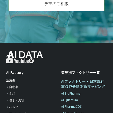
デモのご相談
AI Factory
業界別ファクトリー一覧
活用例
AIファクトリー × 日本政府
重点17分野 対応マッピング
自動車
AI BioPharma
食品
AI Quantum
包丁・刀物
AI PharmaCDS
パルプ