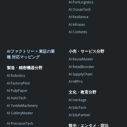
AI PortLogistics
AI OceanTech
AI Resilience
AI Infrasec
AI Contents
AIファクトリー × 東証の業
小売・サービス分野
種 対応マッピング
AI ReuseMaster
AI RetailBooster
製造・精密機器分野
AI SupplyChain
AI Robotics
AI HRPro
AI FactoryPilot
AI PulpPaper
文化・教育分野
AI AutoTech
AI Heritage
AI TextileMachinery
AI EduTech
AI CutleryMaster
AI EduPartner
AI PrecisionTech
観光・エンタメ・宿泊