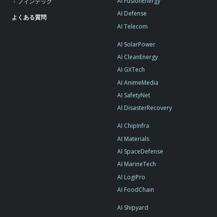
AI FusionEnergy
フィンテック
AI Defense
よくある質問
AI Telecom
AI SolarPower
AI CleanEnergy
AI GXTech
AI AnimeMedia
AI SafetyNet
AI DisasterRecovery
AI ChipInfra
AI Materials
AI SpaceDefense
AI MarineTech
AI LogiPro
AI FoodChain
AI Shipyard