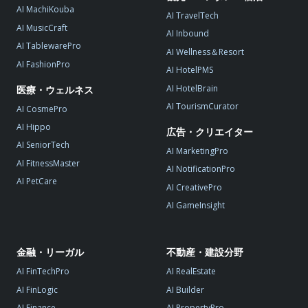
AI MachiKouba
AI TravelTech
AI MusicCraft
AI Inbound
AI TablewarePro
AI Wellness＆Resort
AI FashionPro
AI HotelPMS
AI HotelBrain
医療・ウェルネス
AI TourismCurator
AI CosmePro
AI Hippo
広告・クリエイター
AI SeniorTech
AI MarketingPro
AI FitnessMaster
AI NotificationPro
AI PetCare
AI CreativePro
AI GameInsight
金融・リーガル
不動産・建設分野
AI FinTechPro
AI RealEstate
AI FinLogic
AI Builder
AI Finance
AI PropertyPro