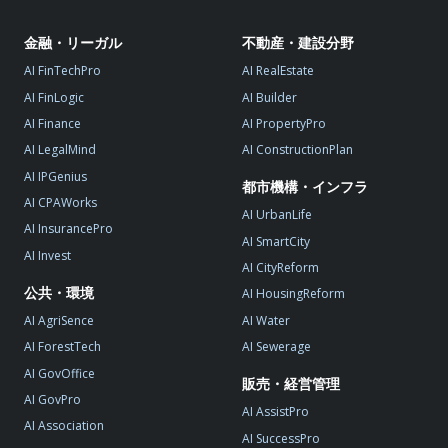
金融・リーガル
不動産・建設分野
AI FinTechPro
AI RealEstate
AI FinLogic
AI Builder
AI Finance
AI PropertyPro
AI LegalMind
AI ConstructionPlan
AI IPGenius
都市機構・インフラ
AI CPAWorks
AI UrbanLife
AI InsurancePro
AI SmartCity
AI Invest
AI CityReform
公共・環境
AI HousingReform
AI AgriSence
AI Water
AI ForestTech
AI Sewerage
AI GovOffice
販売・経営管理
AI GovPro
AI AssistPro
AI Association
AI SuccessPro