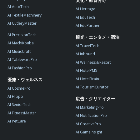
文化・教育分野
AI AutoTech
AI Heritage
AI TextileMachinery
AI EduTech
AI CutleryMaster
AI EduPartner
AI PrecisionTech
観光・エンタメ・宿泊
AI MachiKouba
AI TravelTech
AI MusicCraft
AI Inbound
AI TablewarePro
AI Wellness＆Resort
AI FashionPro
AI HotelPMS
AI HotelBrain
医療・ウェルネス
AI TourismCurator
AI CosmePro
AI Hippo
広告・クリエイター
AI SeniorTech
AI MarketingPro
AI FitnessMaster
AI NotificationPro
AI PetCare
AI CreativePro
AI GameInsight