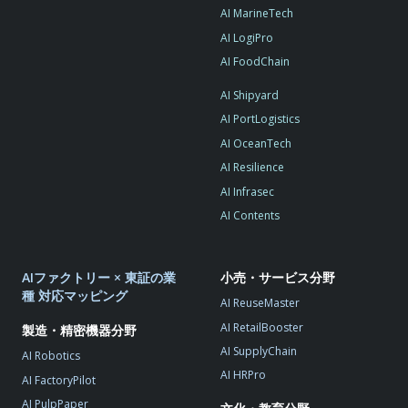
AI MarineTech
AI LogiPro
AI FoodChain
AI Shipyard
AI PortLogistics
AI OceanTech
AI Resilience
AI Infrasec
AI Contents
AIファクトリー × 東証の業
小売・サービス分野
種 対応マッピング
AI ReuseMaster
AI RetailBooster
製造・精密機器分野
AI SupplyChain
AI Robotics
AI HRPro
AI FactoryPilot
AI PulpPaper