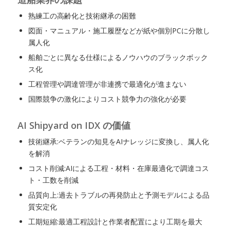
熟練工の高齢化と技術継承の困難
図面・マニュアル・施工履歴などが紙や個別PCに分散し
属人化
船舶ごとに異なる仕様によるノウハウのブラックボック
ス化
工程管理や調達管理が非連携で最適化が進まない
国際競争の激化によりコスト競争力の強化が必要
AI Shipyard on IDX の価値
技術継承:ベテランの知見をAIナレッジに変換し、属人化
を解消
コスト削減:AIによる工程・材料・在庫最適化で調達コス
ト・工数を削減
品質向上:過去トラブルの再発防止と予測モデルによる品
質安定化
工期短縮:最適工程設計と作業者配置により工期を最大