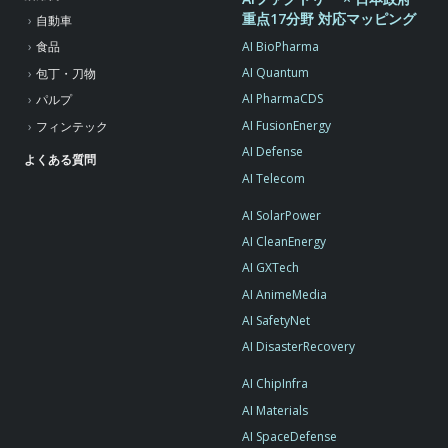
重点17分野 対応マッピング
自動車
AI BioPharma
食品
AI Quantum
包丁・刀物
AI PharmaCDS
パルプ
AI FusionEnergy
フィンテック
AI Defense
よくある質問
AI Telecom
AI SolarPower
AI CleanEnergy
AI GXTech
AI AnimeMedia
AI SafetyNet
AI DisasterRecovery
AI ChipInfra
AI Materials
AI SpaceDefense