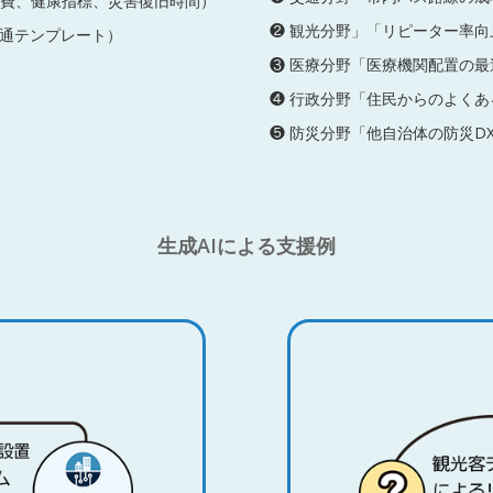
消費、健康指標、災害復旧時間）
❷ 観光分野」「リピーター率
通テンプレート）
❸ 医療分野「医療機関配置の
❹ 行政分野「住民からのよくあ
❺ 防災分野「他自治体の防災D
生成AIによる支援例