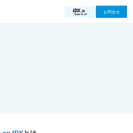
お問合せ
 on IDX
とは