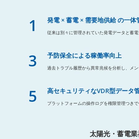
1
発電 × 蓄電 × 需要地供給 の一体
従来は別々に管理されていた発電データと蓄電
3
予防保全による稼働率向上
過去トラブル履歴から異常兆候を分析し、メン
5
高セキュリティなVDR型データ
プラットフォームの操作ログを権限管理つきで
太陽光・蓄電業