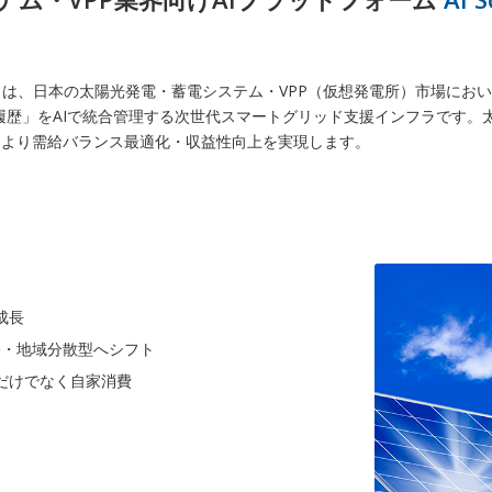
 on IDX」は、日本の太陽光発電・蓄電システム・VPP（仮想発電所）市場にお
 保守履歴」をAIで統合管理する次世代スマートグリッド支援インフラです
により需給バランス最適化・収益性向上を実現します。
成長
宅・地域分散型へシフト
電だけでなく自家消費