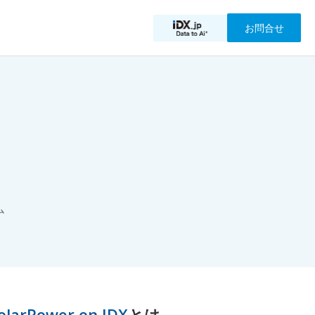
お問合せ
ム
SolarPower on IDX
とは