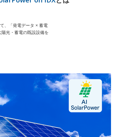
いて、「発電データ × 蓄電
。太陽光・蓄電の既設設備を