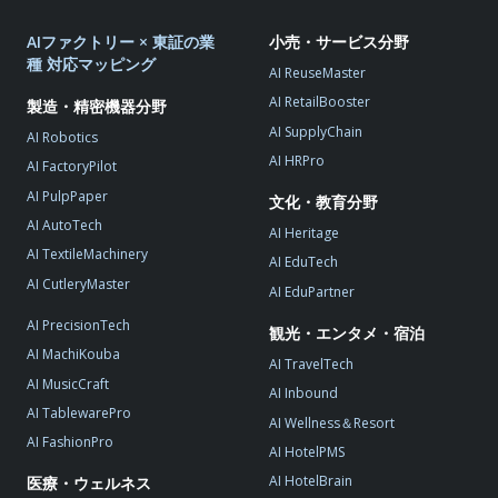
AIファクトリー × 東証の業
小売・サービス分野
種 対応マッピング
AI ReuseMaster
AI RetailBooster
製造・精密機器分野
AI SupplyChain
AI Robotics
AI HRPro
AI FactoryPilot
AI PulpPaper
文化・教育分野
AI AutoTech
AI Heritage
AI TextileMachinery
AI EduTech
AI CutleryMaster
AI EduPartner
AI PrecisionTech
観光・エンタメ・宿泊
AI MachiKouba
AI TravelTech
AI MusicCraft
AI Inbound
AI TablewarePro
AI Wellness＆Resort
AI FashionPro
AI HotelPMS
AI HotelBrain
医療・ウェルネス