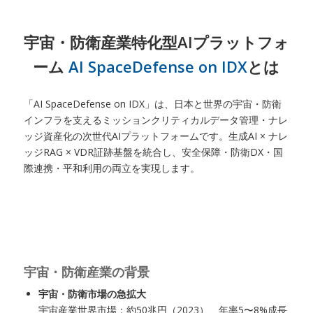
宇宙・防衛産業特化型AIプラットフォ
ーム
AI SpaceDefense on IDX
とは
「AI SpaceDefense on IDX」は、日本と世界の宇宙・防衛
インフラを支えるミッションクリティカルデータ管理・ナレ
ッジ資産化の次世代AIプラットフォームです。生成AI × ナレ
ッジRAG × VDR証跡基盤を統合し、安全保障・防衛DX・国
際連携・平和利用の両立を実現します。
宇宙・防衛産業の背景
宇宙・防衛市場の急拡大
宇宙産業世界市場：約50兆円（2023）、年率5〜8%成長