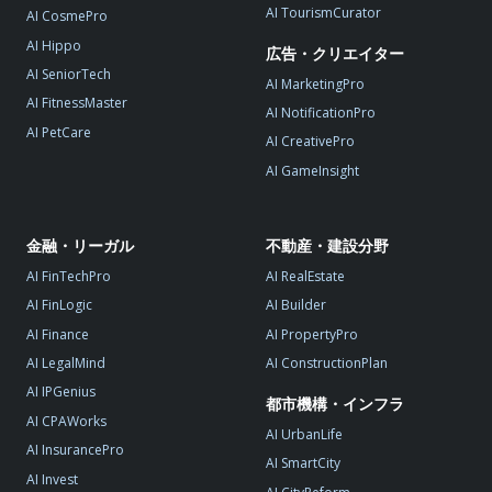
AI TourismCurator
AI CosmePro
AI Hippo
広告・クリエイター
AI SeniorTech
AI MarketingPro
AI FitnessMaster
AI NotificationPro
AI PetCare
AI CreativePro
AI GameInsight
金融・リーガル
不動産・建設分野
AI FinTechPro
AI RealEstate
AI FinLogic
AI Builder
AI Finance
AI PropertyPro
AI LegalMind
AI ConstructionPlan
AI IPGenius
都市機構・インフラ
AI CPAWorks
AI UrbanLife
AI InsurancePro
AI SmartCity
AI Invest