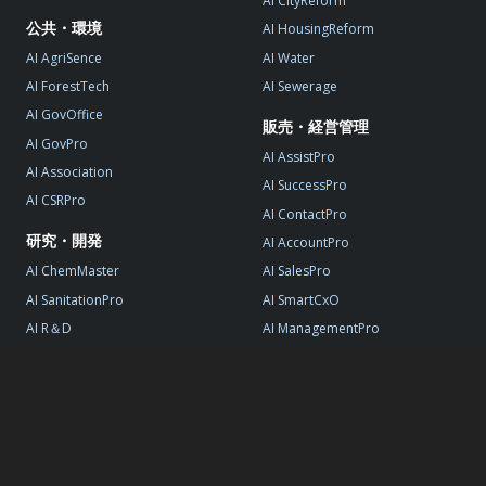
AI CityReform
公共・環境
AI HousingReform
AI AgriSence
AI Water
AI ForestTech
AI Sewerage
AI GovOffice
販売・経営管理
AI GovPro
AI AssistPro
AI Association
AI SuccessPro
AI CSRPro
AI ContactPro
研究・開発
AI AccountPro
AI ChemMaster
AI SalesPro
AI SanitationPro
AI SmartCxO
AI R＆D
AI ManagementPro
AI StartupPro
© AI DATA, All Rights Reserved.