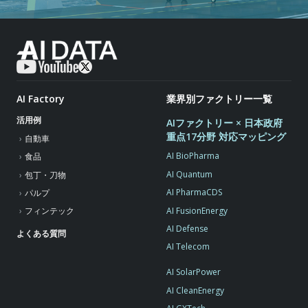
AI Factory
業界別ファクトリー一覧
活用例
AIファクトリー × 日本政府
重点17分野 対応マッピング
自動車
AI BioPharma
食品
AI Quantum
包丁・刀物
AI PharmaCDS
パルプ
AI FusionEnergy
フィンテック
AI Defense
よくある質問
AI Telecom
AI SolarPower
AI CleanEnergy