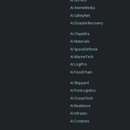
AI GXTech
AI AnimeMedia
AI SafetyNet
AI DisasterRecovery
AI ChipInfra
AI Materials
AI SpaceDefense
AI MarineTech
AI LogiPro
AI FoodChain
AI Shipyard
AI PortLogistics
AI OceanTech
AI Resilience
AI Infrasec
AI Contents