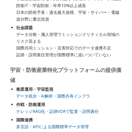
防衛IT・宇宙防衛：年率10%以上成長
日本の防衛予算：過去最大規模、宇宙・サイバー・電磁
波分野に重点投資
社会課題
データ分散・属人管理でミッションクリティカル領域の
リスク高まる
国際共同ミッション・災害対応でのデータ連携不足
証跡・説明責任管理が国際標準に追いついていない
宇宙・防衛産業特化プラットフォームの提供価
値
衛星運用・宇宙監視
データ統合・AI解析・国際共有インフラ
作戦・防衛運用
ナレッジRAG化・証跡VDRで監査・説明責任
国際連携
多言語・APIによる国際標準データ管理