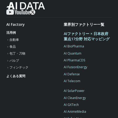
AI Factory
業界別ファクトリー一覧
活用例
AIファクトリー × 日本政府
重点17分野 対応マッピング
自動車
AI BioPharma
食品
AI Quantum
包丁・刀物
AI PharmaCDS
パルプ
AI FusionEnergy
フィンテック
AI Defense
よくある質問
AI Telecom
AI SolarPower
AI CleanEnergy
AI GXTech
AI AnimeMedia