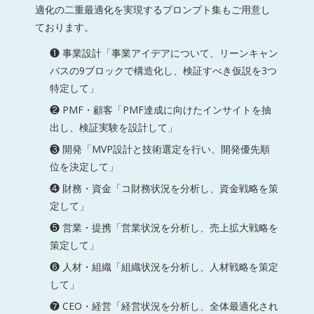
適化の二重最適化を実現するプロンプト集もご用意し
ております。
❶ 事業設計「事業アイデアについて、リーンキャン
バスの9ブロックで構造化し、検証すべき仮説を3つ
特定して」
❷ PMF・顧客「PMF達成に向けたインサイトを抽
出し、検証実験を設計して」
❸ 開発「MVP設計と技術選定を行い、開発優先順
位を決定して」
❹ 財務・資金「コ財務状況を分析し、資金戦略を策
定して」
❺ 営業・提携「営業状況を分析し、売上拡大戦略を
策定して」
❻ 人材・組織「組織状況を分析し、人材戦略を策定
して」
❼ CEO・経営「経営状況を分析し、全体最適化され