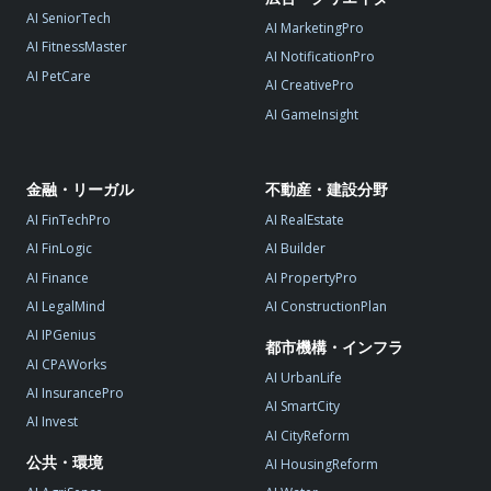
AI SeniorTech
AI MarketingPro
AI FitnessMaster
AI NotificationPro
AI PetCare
AI CreativePro
AI GameInsight
金融・リーガル
不動産・建設分野
AI FinTechPro
AI RealEstate
AI FinLogic
AI Builder
AI Finance
AI PropertyPro
AI LegalMind
AI ConstructionPlan
AI IPGenius
都市機構・インフラ
AI CPAWorks
AI UrbanLife
AI InsurancePro
AI SmartCity
AI Invest
AI CityReform
公共・環境
AI HousingReform