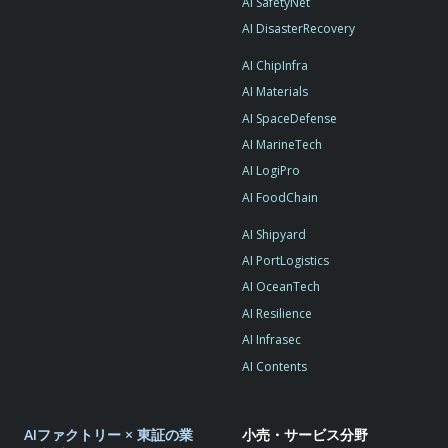
AI SafetyNet
AI DisasterRecovery
AI ChipInfra
AI Materials
AI SpaceDefense
AI MarineTech
AI LogiPro
AI FoodChain
AI Shipyard
AI PortLogistics
AI OceanTech
AI Resilience
AI Infrasec
AI Contents
AIファクトリー × 東証の業
小売・サービス分野