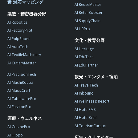
種 対応マッピング
AI ReuseMaster
AI RetailBooster
製造・精密機器分野
AI SupplyChain
AI Robotics
AI HRPro
AI FactoryPilot
AI PulpPaper
文化・教育分野
AI AutoTech
AI Heritage
AI TextileMachinery
AI EduTech
AI CutleryMaster
AI EduPartner
AI PrecisionTech
観光・エンタメ・宿泊
AI MachiKouba
AI TravelTech
AI MusicCraft
AI Inbound
AI TablewarePro
AI Wellness＆Resort
AI FashionPro
AI HotelPMS
AI HotelBrain
医療・ウェルネス
AI TourismCurator
AI CosmePro
AI Hippo
広告・クリエイター