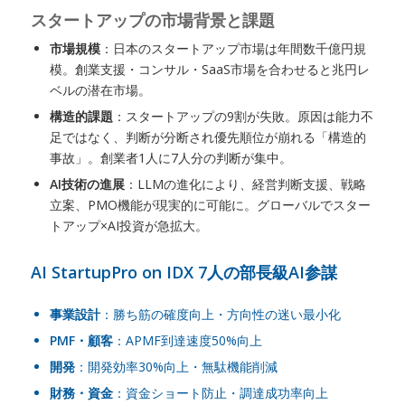
スタートアップの市場背景と課題
市場規模
：日本のスタートアップ市場は年間数千億円規
模。創業支援・コンサル・SaaS市場を合わせると兆円レ
ベルの潜在市場。
構造的課題
：スタートアップの9割が失敗。原因は能力不
足ではなく、判断が分断され優先順位が崩れる「構造的
事故」。創業者1人に7人分の判断が集中。
AI技術の進展
：LLMの進化により、経営判断支援、戦略
立案、PMO機能が現実的に可能に。グローバルでスター
トアップ×AI投資が急拡大。
AI StartupPro on IDX 7人の部長級AI参謀
事業設計
：勝ち筋の確度向上・方向性の迷い最小化
PMF・顧客
：APMF到達速度50%向上
開発
：開発効率30%向上・無駄機能削減
財務・資金
：資金ショート防止・調達成功率向上