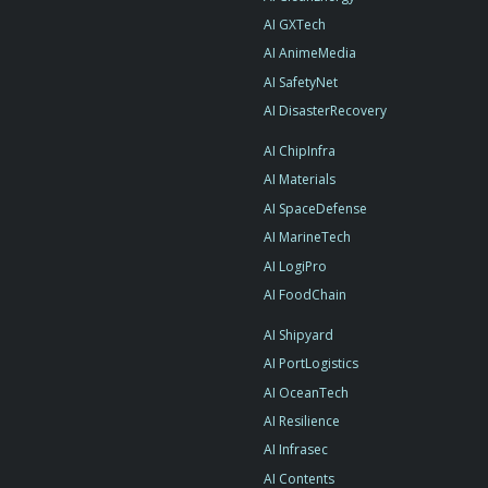
AI GXTech
AI AnimeMedia
AI SafetyNet
AI DisasterRecovery
AI ChipInfra
AI Materials
AI SpaceDefense
AI MarineTech
AI LogiPro
AI FoodChain
AI Shipyard
AI PortLogistics
AI OceanTech
AI Resilience
AI Infrasec
AI Contents