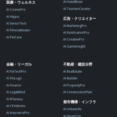
AI HotelBrain
医療・ウェルネス
AI TourismCurator
AI CosmePro
AI Hippo
広告・クリエイター
AI SeniorTech
AI MarketingPro
AI FitnessMaster
AI NotificationPro
AI PetCare
AI CreativePro
AI GameInsight
金融・リーガル
不動産・建設分野
AI FinTechPro
AI RealEstate
AI FinLogic
AI Builder
AI Finance
AI PropertyPro
AI LegalMind
AI ConstructionPlan
AI IPGenius
都市機構・インフラ
AI CPAWorks
AI UrbanLife
AI InsurancePro
AI SmartCity