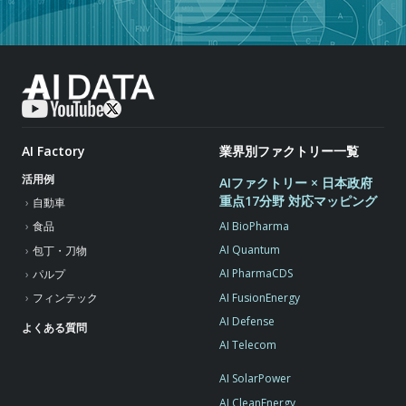
AI Factory
業界別ファクトリー一覧
活用例
AIファクトリー × 日本政府
重点17分野 対応マッピング
自動車
AI BioPharma
食品
AI Quantum
包丁・刀物
AI PharmaCDS
パルプ
AI FusionEnergy
フィンテック
AI Defense
よくある質問
AI Telecom
AI SolarPower
AI CleanEnergy