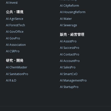
AI Invest
AI CityReform
公共・環境
AI HousingReform
AI AgriSence
AI Water
AI ForestTech
AI Sewerage
AI GovOffice
販売・経営管理
AI GovPro
AI AssistPro
AI Association
AI SuccessPro
AI CSRPro
AI ContactPro
研究・開発
AI AccountPro
AI ChemMaster
AI SalesPro
AI SanitationPro
AI SmartCxO
AI R＆D
AI ManagementPro
AI StartupPro