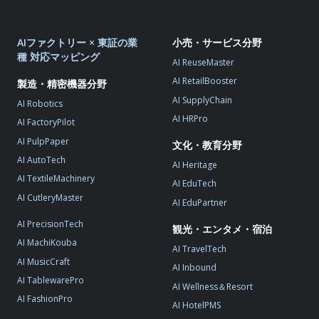
AIファクトリー × 東証の業
小売・サービス分野
種 対応マッピング
AI ReuseMaster
AI RetailBooster
製造・精密機器分野
AI SupplyChain
AI Robotics
AI HRPro
AI FactoryPilot
AI PulpPaper
文化・教育分野
AI AutoTech
AI Heritage
AI TextileMachinery
AI EduTech
AI CutleryMaster
AI EduPartner
AI PrecisionTech
観光・エンタメ・宿泊
AI MachiKouba
AI TravelTech
AI MusicCraft
AI Inbound
AI TablewarePro
AI Wellness＆Resort
AI FashionPro
AI HotelPMS