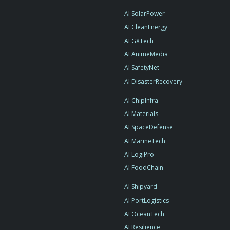
AI SolarPower
AI CleanEnergy
AI GXTech
AI AnimeMedia
AI SafetyNet
AI DisasterRecovery
AI ChipInfra
AI Materials
AI SpaceDefense
AI MarineTech
AI LogiPro
AI FoodChain
AI Shipyard
AI PortLogistics
AI OceanTech
AI Resilience