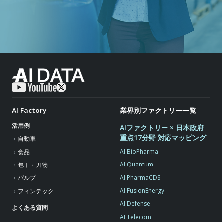
AI Factory
業界別ファクトリー一覧
活用例
AIファクトリー × 日本政府
重点17分野 対応マッピング
自動車
AI BioPharma
食品
AI Quantum
包丁・刀物
AI PharmaCDS
パルプ
AI FusionEnergy
フィンテック
AI Defense
よくある質問
AI Telecom