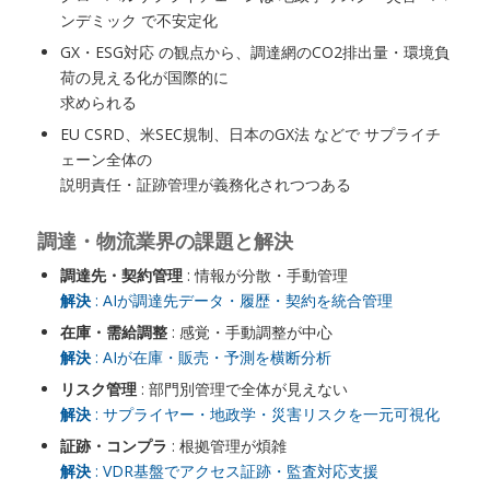
ンデミック で不安定化
GX・ESG対応 の観点から、調達網のCO2排出量・環境負
荷の見える化が国際的に
求められる
EU CSRD、米SEC規制、日本のGX法 などで サプライチ
ェーン全体の
説明責任・証跡管理が義務化されつつある
調達・物流業界の課題と解決
調達先・契約管理
: 情報が分散・手動管理
解決
: AIが調達先データ・履歴・契約を統合管理
在庫・需給調整
: 感覚・手動調整が中心
解決
: AIが在庫・販売・予測を横断分析
リスク管理
: 部門別管理で全体が見えない
解決
: サプライヤー・地政学・災害リスクを一元可視化
証跡・コンプラ
: 根拠管理が煩雑
解決
: VDR基盤でアクセス証跡・監査対応支援