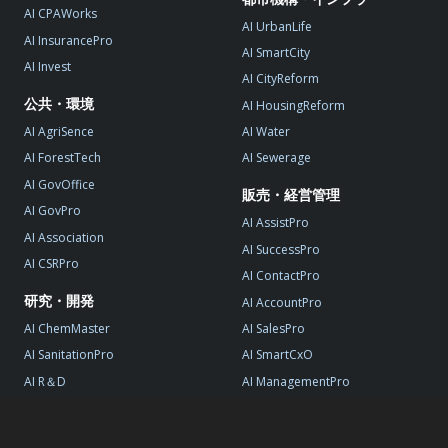
AI CPAWorks
AI UrbanLife
AI InsurancePro
AI SmartCity
AI Invest
AI CityReform
公共・環境
AI HousingReform
AI AgriSence
AI Water
AI ForestTech
AI Sewerage
AI GovOffice
販売・経営管理
AI GovPro
AI AssistPro
AI Association
AI SuccessPro
AI CSRPro
AI ContactPro
研究・開発
AI AccountPro
AI ChemMaster
AI SalesPro
AI SanitationPro
AI SmartCxO
AI R＆D
AI ManagementPro
AI StartupPro