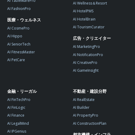
AI TablewarePro
AI Wellness＆Resort
AI FashionPro
AI HotelPMS
AI HotelBrain
医療・ウェルネス
AI TourismCurator
AI CosmePro
AI Hippo
広告・クリエイター
AI SeniorTech
AI MarketingPro
AI FitnessMaster
AI NotificationPro
AI PetCare
AI CreativePro
AI GameInsight
金融・リーガル
不動産・建設分野
AI FinTechPro
AI RealEstate
AI FinLogic
AI Builder
AI Finance
AI PropertyPro
AI LegalMind
AI ConstructionPlan
AI IPGenius
都市機構・インフラ