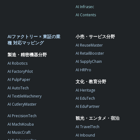
AI Infrasec
AI Contents
AIファクトリー × 東証の業
小売・サービス分野
種 対応マッピング
AI ReuseMaster
AI RetailBooster
製造・精密機器分野
AI SupplyChain
AI Robotics
AI HRPro
AI FactoryPilot
AI PulpPaper
文化・教育分野
AI AutoTech
AI Heritage
AI TextileMachinery
AI EduTech
AI CutleryMaster
AI EduPartner
AI PrecisionTech
観光・エンタメ・宿泊
AI MachiKouba
AI TravelTech
AI MusicCraft
AI Inbound