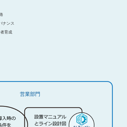
路
ガバナンス
継者育成
営業部門