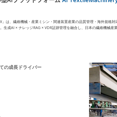
inery on IDX」は、繊維機械・産業ミシン・関連装置産業の品質管理・海外
。生成AI × ナレッジRAG × VDR証跡管理を融合し、日本の繊維機械
ての成長ドライバー