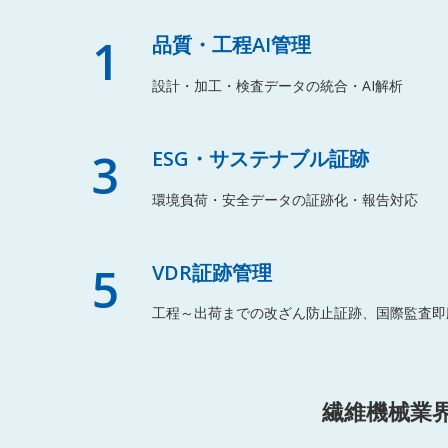
1
品質・工程AI管理
設計・加工・検査データの統合・AI解析
3
ESG・サステナブル証跡
環境負荷・安全データの証跡化・報告対応
5
VDR証跡管理
工程～出荷までの改ざん防止証跡、国際監査即
繊維機械業