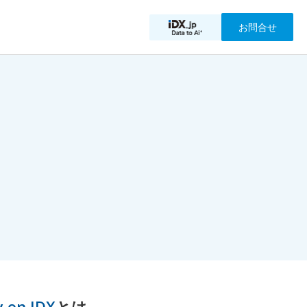
お問合せ
y on IDX
とは