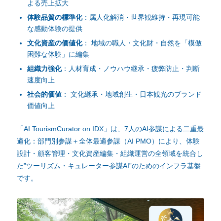
よる売上拡大
体験品質の標準化
：属人化解消・世界観維持・再現可能
な感動体験の提供
文化資産の価値化
： 地域の職人・文化財・自然を「模倣
困難な体験」に編集
組織力強化
：人材育成・ノウハウ継承・疲弊防止・判断
速度向上
社会的価値
： 文化継承・地域創生・日本観光のブランド
価値向上
「AI TourismCurator on IDX」は、7人のAI参謀による二重最
適化：部門別参謀＋全体最適参謀（AI PMO）により、体験
設計・顧客管理・文化資産編集・組織運営の全領域を統合し
た”ツーリズム・キュレーター参謀AI”のためのインフラ基盤
です。