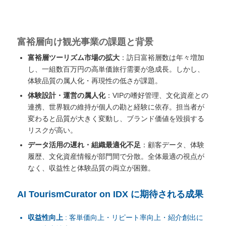
富裕層向け観光事業の課題と背景
富裕層ツーリズム市場の拡大
：訪日富裕層数は年々増加
し、一組数百万円の高単価旅行需要が急成長。しかし、
体験品質の属人化・再現性の低さが課題。
体験設計・運営の属人化
：VIPの嗜好管理、文化資産との
連携、世界観の維持が個人の勘と経験に依存。担当者が
変わると品質が大きく変動し、ブランド価値を毀損する
リスクが高い。
データ活用の遅れ・組織最適化不足
：顧客データ、体験
履歴、文化資産情報が部門間で分散。全体最適の視点が
なく、収益性と体験品質の両立が困難。
AI TourismCurator on IDX に期待される成果
収益性向上
: 客単価向上・リピート率向上・紹介創出に