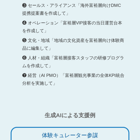
❸ セールス・アライアンス「海外富裕層向けDMC
提携提案書を作成して」
❹ オペレーション「富裕層VIP接客の当日運営台本
を作成して」
❺ 文化・地域「地域の文化資産を富裕層向け体験商
品に編集して」
❻ 人材・組織「富裕層接客スタッフの研修プログラ
ムを作成して」
❼ 経営（AI PMO）「富裕層観光事業の全体KPI統合
分析を実施して」
生成AIによる支援例
体験キュレーター参謀