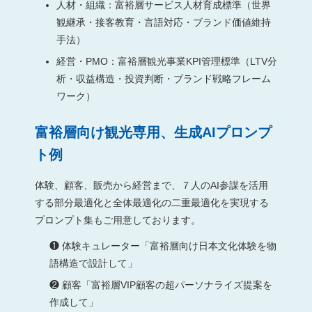
人材・組織：富裕層サービス人材育成標準（世界
観継承・接客教育・言語対応・ブランド価値維持
手法）
経営・PMO：富裕層観光事業KPI管理標準（LTV分
析・収益構造・投資判断・ブランド戦略フレーム
ワーク）
富裕層向け観光専用、生成AIプロンプ
ト例
体験、顧客、販売から経営まで、７人のAI参謀を活用
する部分最適化と全体最適化の二重最適化を実現する
プロンプト集もご用意しております。
❶ 体験キュレーター「富裕層向け日本文化体験を物
語構造で設計して」
❷ 顧客「富裕層VIP顧客の超パーソナライズ提案を
作成して」