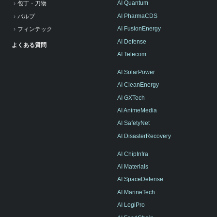
AI Quantum
包丁・刀物
AI PharmaCDS
パルプ
AI FusionEnergy
フィンテック
AI Defense
よくある質問
AI Telecom
AI SolarPower
AI CleanEnergy
AI GXTech
AI AnimeMedia
AI SafetyNet
AI DisasterRecovery
AI ChipInfra
AI Materials
AI SpaceDefense
AI MarineTech
AI LogiPro