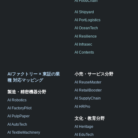
AI FoodChain
AI Shipyard
AI PortLogistics
AI OceanTech
AI Resilience
AI Infrasec
AI Contents
AIファクトリー × 東証の業
小売・サービス分野
種 対応マッピング
AI ReuseMaster
AI RetailBooster
製造・精密機器分野
AI SupplyChain
AI Robotics
AI HRPro
AI FactoryPilot
AI PulpPaper
文化・教育分野
AI AutoTech
AI Heritage
AI TextileMachinery
AI EduTech