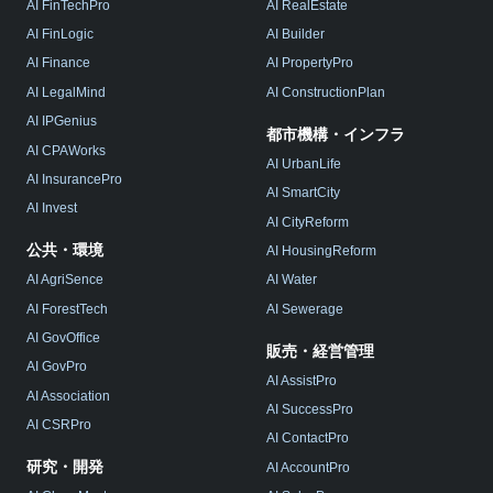
AI FinTechPro
AI RealEstate
AI FinLogic
AI Builder
AI Finance
AI PropertyPro
AI LegalMind
AI ConstructionPlan
AI IPGenius
都市機構・インフラ
AI CPAWorks
AI UrbanLife
AI InsurancePro
AI SmartCity
AI Invest
AI CityReform
公共・環境
AI HousingReform
AI AgriSence
AI Water
AI ForestTech
AI Sewerage
AI GovOffice
販売・経営管理
AI GovPro
AI AssistPro
AI Association
AI SuccessPro
AI CSRPro
AI ContactPro
研究・開発
AI AccountPro