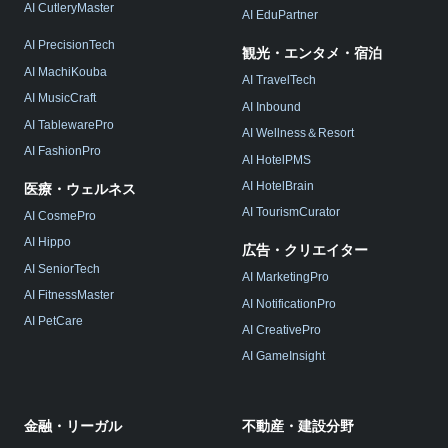
AI CutleryMaster
AI EduPartner
AI PrecisionTech
観光・エンタメ・宿泊
AI MachiKouba
AI TravelTech
AI MusicCraft
AI Inbound
AI TablewarePro
AI Wellness＆Resort
AI FashionPro
AI HotelPMS
AI HotelBrain
医療・ウェルネス
AI TourismCurator
AI CosmePro
AI Hippo
広告・クリエイター
AI SeniorTech
AI MarketingPro
AI FitnessMaster
AI NotificationPro
AI PetCare
AI CreativePro
AI GameInsight
金融・リーガル
不動産・建設分野