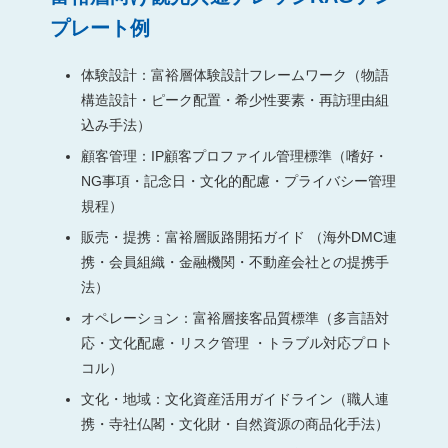
プレート例
体験設計：富裕層体験設計フレームワーク（物語
構造設計・ピーク配置・希少性要素・再訪理由組
込み手法）
顧客管理：IP顧客プロファイル管理標準（嗜好・
NG事項・記念日・文化的配慮・プライバシー管理
規程）
販売・提携：富裕層販路開拓ガイド （海外DMC連
携・会員組織・金融機関・不動産会社との提携手
法）
オペレーション：富裕層接客品質標準（多言語対
応・文化配慮・リスク管理 ・トラブル対応プロト
コル）
文化・地域：文化資産活用ガイドライン（職人連
携・寺社仏閣・文化財・自然資源の商品化手法）