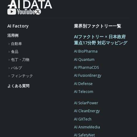
AI Factory
業界別ファクトリー一覧
活用例
AIファクトリー × 日本政府
重点17分野 対応マッピング
自動車
AI BioPharma
食品
AI Quantum
包丁・刀物
AI PharmaCDS
パルプ
AI FusionEnergy
フィンテック
AI Defense
よくある質問
AI Telecom
AI SolarPower
AI CleanEnergy
AI GXTech
AI AnimeMedia
AI SafetyNet