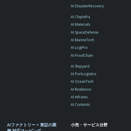
AI DisasterRecovery
AI ChipInfra
AI Materials
AI SpaceDefense
AI MarineTech
AI LogiPro
AI FoodChain
AI Shipyard
AI PortLogistics
AI OceanTech
AI Resilience
AI Infrasec
AI Contents
AIファクトリー × 東証の業
小売・サービス分野
種 対応マッピング