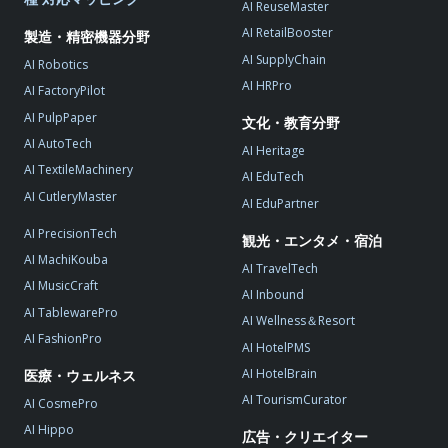
AI ReuseMaster
AI RetailBooster
製造・精密機器分野
AI SupplyChain
AI Robotics
AI HRPro
AI FactoryPilot
AI PulpPaper
文化・教育分野
AI AutoTech
AI Heritage
AI TextileMachinery
AI EduTech
AI CutleryMaster
AI EduPartner
AI PrecisionTech
観光・エンタメ・宿泊
AI MachiKouba
AI TravelTech
AI MusicCraft
AI Inbound
AI TablewarePro
AI Wellness＆Resort
AI FashionPro
AI HotelPMS
AI HotelBrain
医療・ウェルネス
AI TourismCurator
AI CosmePro
AI Hippo
広告・クリエイター