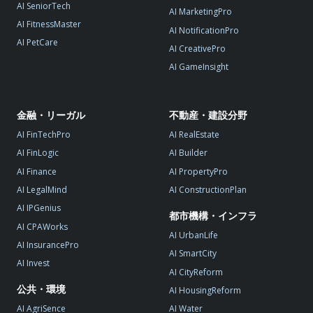
AI SeniorTech
AI MarketingPro
AI FitnessMaster
AI NotificationPro
AI PetCare
AI CreativePro
AI GameInsight
金融・リーガル
不動産・建設分野
AI FinTechPro
AI RealEstate
AI FinLogic
AI Builder
AI Finance
AI PropertyPro
AI LegalMind
AI ConstructionPlan
AI IPGenius
都市機構・インフラ
AI CPAWorks
AI UrbanLife
AI InsurancePro
AI SmartCity
AI Invest
AI CityReform
公共・環境
AI HousingReform
AI AgriSence
AI Water