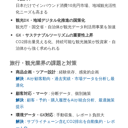
日本だけでインバウンド消費10兆円市場、地域観光活性
化ニーズも高まる
観光DX・地域デジタル化推進の国策化
観光庁・国交省・自治体が観光データ利活用事業を加速
GX・サステナブルツーリズムの重要性上昇
CO2排出量見える化、持続可能な観光施策が投資家・自
治体から強く求められる
旅行・観光業界の課題と対策
商品企画・ツアー設計
: 経験依存、感覚的企画
解決
: AIが顧客動向・過去実績・市場データを分析し最
適化
顧客対応・マーケ
: 分断データ、個別施策
解決
: 顧客・予約・購入履歴をAIが統合分析、最適施策
提示
環境データ・GX対応
: 手動収集、レポート負担大
解決
: サプライチェーン含むCO2排出を自動集約・レポ
ート化