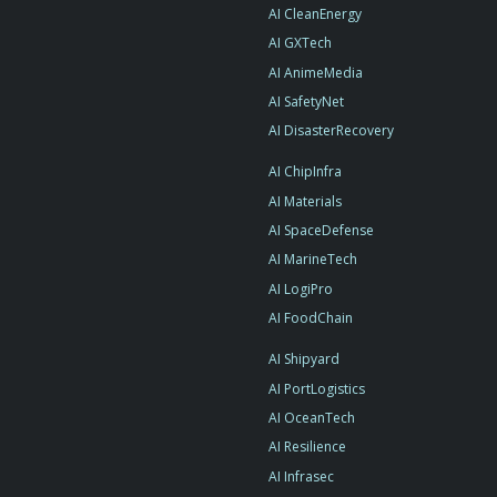
AI CleanEnergy
AI GXTech
AI AnimeMedia
AI SafetyNet
AI DisasterRecovery
AI ChipInfra
AI Materials
AI SpaceDefense
AI MarineTech
AI LogiPro
AI FoodChain
AI Shipyard
AI PortLogistics
AI OceanTech
AI Resilience
AI Infrasec