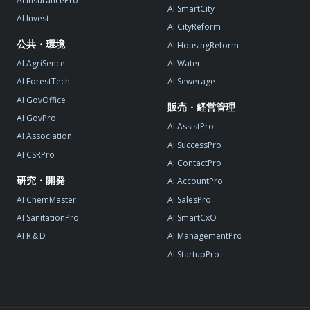
AI InsurancePro
AI SmartCity
AI Invest
AI CityReform
公共・環境
AI HousingReform
AI AgriSence
AI Water
AI ForestTech
AI Sewerage
AI GovOffice
販売・経営管理
AI GovPro
AI AssistPro
AI Association
AI SuccessPro
AI CSRPro
AI ContactPro
研究・開発
AI AccountPro
AI ChemMaster
AI SalesPro
AI SanitationPro
AI SmartCxO
AI R＆D
AI ManagementPro
AI StartupPro