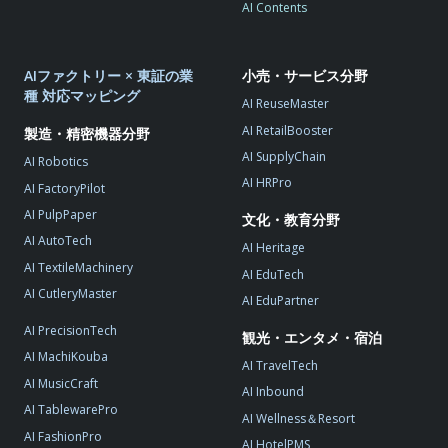
AI Contents
AIファクトリー × 東証の業
小売・サービス分野
種 対応マッピング
AI ReuseMaster
AI RetailBooster
製造・精密機器分野
AI SupplyChain
AI Robotics
AI HRPro
AI FactoryPilot
AI PulpPaper
文化・教育分野
AI AutoTech
AI Heritage
AI TextileMachinery
AI EduTech
AI CutleryMaster
AI EduPartner
AI PrecisionTech
観光・エンタメ・宿泊
AI MachiKouba
AI TravelTech
AI MusicCraft
AI Inbound
AI TablewarePro
AI Wellness＆Resort
AI FashionPro
AI HotelPMS