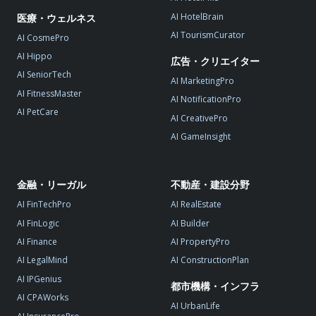
AI HotelBrain
医療・ウェルネス
AI TourismCurator
AI CosmePro
AI Hippo
広告・クリエイター
AI SeniorTech
AI MarketingPro
AI FitnessMaster
AI NotificationPro
AI PetCare
AI CreativePro
AI GameInsight
金融・リーガル
不動産・建設分野
AI FinTechPro
AI RealEstate
AI FinLogic
AI Builder
AI Finance
AI PropertyPro
AI LegalMind
AI ConstructionPlan
AI IPGenius
都市機構・インフラ
AI CPAWorks
AI UrbanLife