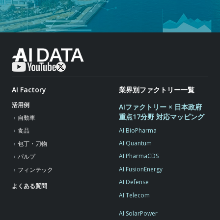
AI Factory
業界別ファクトリー一覧
活用例
AIファクトリー × 日本政府
重点17分野 対応マッピング
自動車
AI BioPharma
食品
AI Quantum
包丁・刀物
AI PharmaCDS
パルプ
AI FusionEnergy
フィンテック
AI Defense
よくある質問
AI Telecom
AI SolarPower