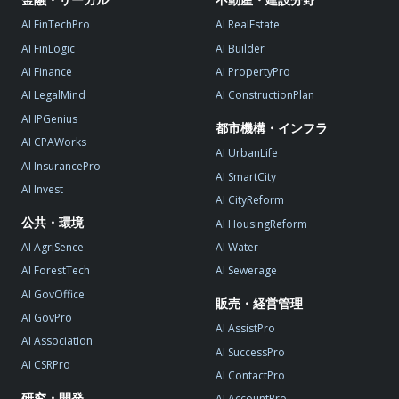
AI FinTechPro
AI RealEstate
AI FinLogic
AI Builder
AI Finance
AI PropertyPro
AI LegalMind
AI ConstructionPlan
AI IPGenius
都市機構・インフラ
AI CPAWorks
AI UrbanLife
AI InsurancePro
AI SmartCity
AI Invest
AI CityReform
公共・環境
AI HousingReform
AI AgriSence
AI Water
AI ForestTech
AI Sewerage
AI GovOffice
販売・経営管理
AI GovPro
AI AssistPro
AI Association
AI SuccessPro
AI CSRPro
AI ContactPro
研究・開発
AI AccountPro