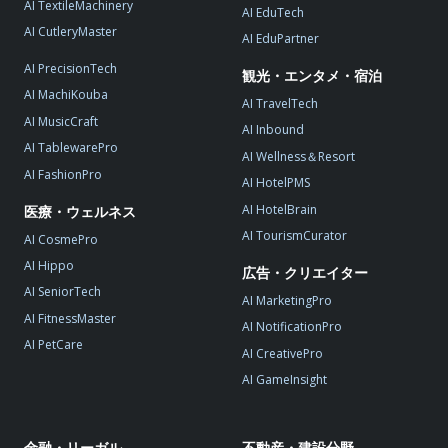
AI TextileMachinery
AI EduTech
AI CutleryMaster
AI EduPartner
AI PrecisionTech
観光・エンタメ・宿泊
AI MachiKouba
AI TravelTech
AI MusicCraft
AI Inbound
AI TablewarePro
AI Wellness＆Resort
AI FashionPro
AI HotelPMS
AI HotelBrain
医療・ウェルネス
AI TourismCurator
AI CosmePro
AI Hippo
広告・クリエイター
AI SeniorTech
AI MarketingPro
AI FitnessMaster
AI NotificationPro
AI PetCare
AI CreativePro
AI GameInsight
金融・リーガル
不動産・建設分野