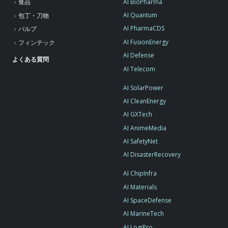
AI BioPharma
食品
AI Quantum
包丁・刀物
AI PharmaCDS
パルプ
AI FusionEnergy
フィンテック
AI Defense
よくある質問
AI Telecom
AI SolarPower
AI CleanEnergy
AI GXTech
AI AnimeMedia
AI SafetyNet
AI DisasterRecovery
AI ChipInfra
AI Materials
AI SpaceDefense
AI MarineTech
AI LogiPro