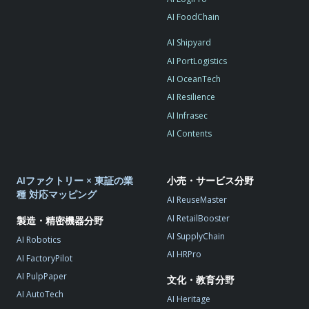
AI FoodChain
AI Shipyard
AI PortLogistics
AI OceanTech
AI Resilience
AI Infrasec
AI Contents
AIファクトリー × 東証の業
小売・サービス分野
種 対応マッピング
AI ReuseMaster
AI RetailBooster
製造・精密機器分野
AI SupplyChain
AI Robotics
AI HRPro
AI FactoryPilot
AI PulpPaper
文化・教育分野
AI AutoTech
AI Heritage