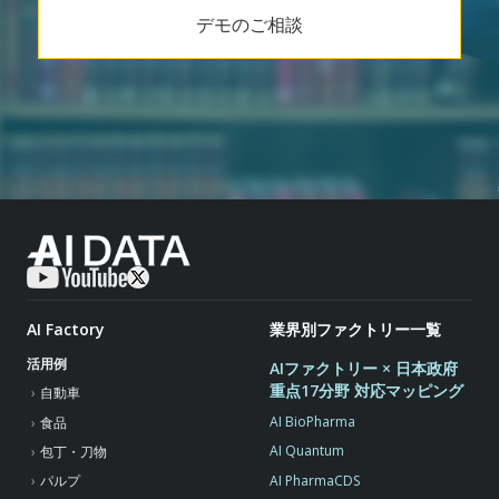
デモのご相談
AI Factory
業界別ファクトリー一覧
活用例
AIファクトリー × 日本政府
重点17分野 対応マッピング
自動車
AI BioPharma
食品
AI Quantum
包丁・刀物
AI PharmaCDS
パルプ