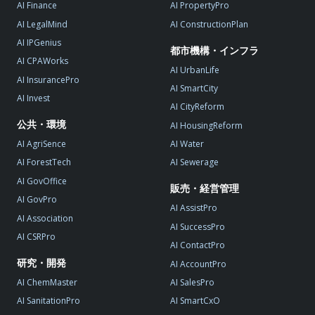
AI Finance
AI PropertyPro
AI LegalMind
AI ConstructionPlan
AI IPGenius
都市機構・インフラ
AI CPAWorks
AI UrbanLife
AI InsurancePro
AI SmartCity
AI Invest
AI CityReform
公共・環境
AI HousingReform
AI AgriSence
AI Water
AI ForestTech
AI Sewerage
AI GovOffice
販売・経営管理
AI GovPro
AI AssistPro
AI Association
AI SuccessPro
AI CSRPro
AI ContactPro
研究・開発
AI AccountPro
AI ChemMaster
AI SalesPro
AI SanitationPro
AI SmartCxO