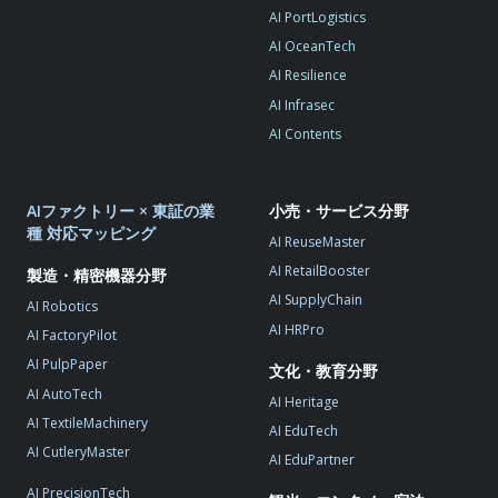
AI PortLogistics
AI OceanTech
AI Resilience
AI Infrasec
AI Contents
AIファクトリー × 東証の業
小売・サービス分野
種 対応マッピング
AI ReuseMaster
AI RetailBooster
製造・精密機器分野
AI SupplyChain
AI Robotics
AI HRPro
AI FactoryPilot
AI PulpPaper
文化・教育分野
AI AutoTech
AI Heritage
AI TextileMachinery
AI EduTech
AI CutleryMaster
AI EduPartner
AI PrecisionTech