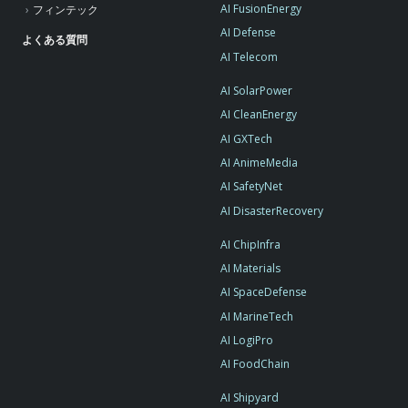
AI FusionEnergy
フィンテック
AI Defense
よくある質問
AI Telecom
AI SolarPower
AI CleanEnergy
AI GXTech
AI AnimeMedia
AI SafetyNet
AI DisasterRecovery
AI ChipInfra
AI Materials
AI SpaceDefense
AI MarineTech
AI LogiPro
AI FoodChain
AI Shipyard