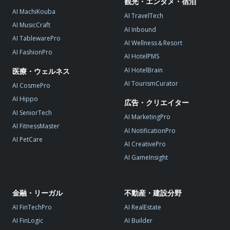
観光・エンタメ・宿泊
AI MachiKouba
AI TravelTech
AI MusicCraft
AI Inbound
AI TablewarePro
AI Wellness＆Resort
AI FashionPro
AI HotelPMS
AI HotelBrain
医療・ウェルネス
AI TourismCurator
AI CosmePro
AI Hippo
広告・クリエイター
AI SeniorTech
AI MarketingPro
AI FitnessMaster
AI NotificationPro
AI PetCare
AI CreativePro
AI GameInsight
金融・リーガル
不動産・建設分野
AI FinTechPro
AI RealEstate
AI FinLogic
AI Builder