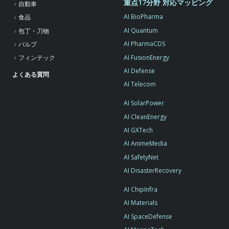
重点17分野 対応マッピング
自動車
AI BioPharma
食品
AI Quantum
包丁・刀物
AI PharmaCDS
パルプ
AI FusionEnergy
フィンテック
AI Defense
よくある質問
AI Telecom
AI SolarPower
AI CleanEnergy
AI GXTech
AI AnimeMedia
AI SafetyNet
AI DisasterRecovery
AI ChipInfra
AI Materials
AI SpaceDefense