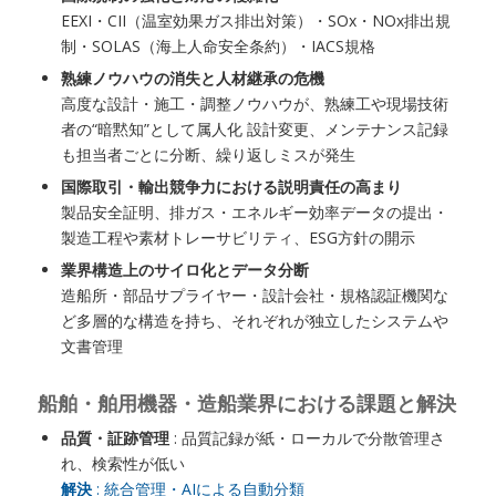
EEXI・CII（温室効果ガス排出対策）・SOx・NOx排出規
制・SOLAS（海上人命安全条約）・IACS規格
熟練ノウハウの消失と人材継承の危機
高度な設計・施工・調整ノウハウが、熟練工や現場技術
者の“暗黙知”として属人化 設計変更、メンテナンス記録
も担当者ごとに分断、繰り返しミスが発生
国際取引・輸出競争力における説明責任の高まり
製品安全証明、排ガス・エネルギー効率データの提出・
製造工程や素材トレーサビリティ、ESG方針の開示
業界構造上のサイロ化とデータ分断
造船所・部品サプライヤー・設計会社・規格認証機関な
ど多層的な構造を持ち、それぞれが独立したシステムや
文書管理
船舶・舶用機器・造船業界における課題と解決
品質・証跡管理
: 品質記録が紙・ローカルで分散管理さ
れ、検索性が低い
解決
: 統合管理・AIによる自動分類