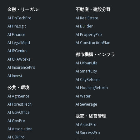
金融・リーガル
不動産・建設分野
AI FinTechPro
AI RealEstate
AI FinLogic
AI Builder
AI Finance
AI PropertyPro
AI LegalMind
AI ConstructionPlan
AI IPGenius
都市機構・インフラ
AI CPAWorks
AI UrbanLife
AI InsurancePro
AI SmartCity
AI Invest
AI CityReform
公共・環境
AI HousingReform
AI AgriSence
AI Water
AI ForestTech
AI Sewerage
AI GovOffice
販売・経営管理
AI GovPro
AI AssistPro
AI Association
AI SuccessPro
AI CSRPro