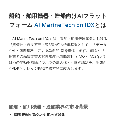
船舶・舶用機器・造船向けAIプラット
フォーム
AI MarineTech on IDX
とは
「AI MarineTech on IDX」は、造船・舶用機器産業における
品質管理・規制遵守・製品証跡の標準基盤として、「データ
× AI × 国際規格」による革新的DXを提供します。造船・舶
用業界の品質文書の管理煩雑化国際規制（IMO・IACSなど）
対応の非効率熟練ノウハウの属人化・引継ぎ課題を、生成AI
× VDR × ナレッジRAGで抜本的に改善します。
船舶・舶用機器・造船業界の市場背景
国際規制の強化と対応の複雑化