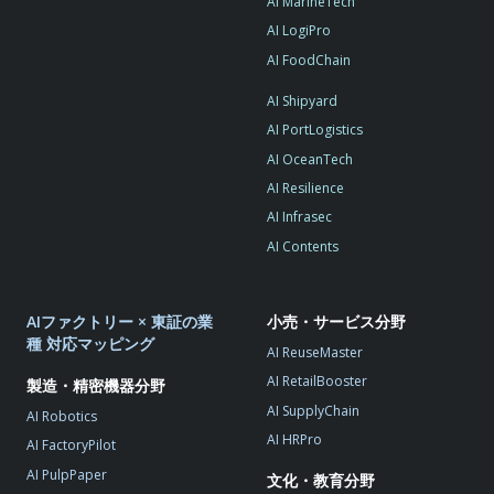
AI MarineTech
AI LogiPro
AI FoodChain
AI Shipyard
AI PortLogistics
AI OceanTech
AI Resilience
AI Infrasec
AI Contents
AIファクトリー × 東証の業
小売・サービス分野
種 対応マッピング
AI ReuseMaster
AI RetailBooster
製造・精密機器分野
AI SupplyChain
AI Robotics
AI HRPro
AI FactoryPilot
AI PulpPaper
文化・教育分野