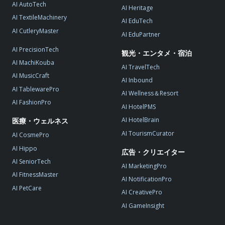
AI AutoTech
AI Heritage
AI TextileMachinery
AI EduTech
AI CutleryMaster
AI EduPartner
AI PrecisionTech
観光・エンタメ・宿泊
AI MachiKouba
AI TravelTech
AI MusicCraft
AI Inbound
AI TablewarePro
AI Wellness＆Resort
AI FashionPro
AI HotelPMS
AI HotelBrain
医療・ウェルネス
AI TourismCurator
AI CosmePro
AI Hippo
広告・クリエイター
AI SeniorTech
AI MarketingPro
AI FitnessMaster
AI NotificationPro
AI PetCare
AI CreativePro
AI GameInsight