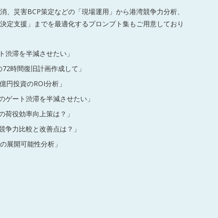
消、災害BCP策定などの「現場運用」から港湾競争力分析、
決定支援」までを最適化するプロンプト集もご用意しており
ート渋滞を半減させたい」
の72時間復旧計画作成して」
億円投資のROI分析」
中のゲート渋滞を半減させたい」
での荷役効率向上策は？」
の競争力比較と改善点は？」
への展開可能性分析」