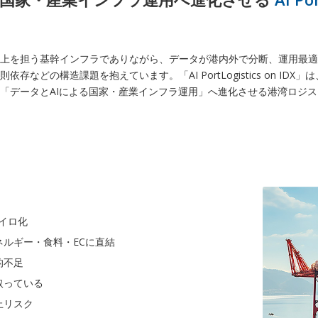
以上を担う基幹インフラでありながら、データが港内外で分断、運用最
存などの構造課題を抱えています。「AI PortLogistics on ID
「データとAIによる国家・産業インフラ運用」へ進化させる港湾ロジス
サイロ化
ネルギー・食料・ECに直結
的不足
取っている
止リスク