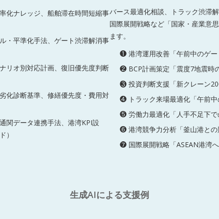
バース最適化相談、トラック渋滞解
率化ナレッジ、船舶滞在時間短縮事
国際展開戦略など「国家・産業意思
ます。
ル・平準化手法、ゲート渋滞解消事
❶ 港湾運用改善「午前中のゲ
シナリオ別対応計画、復旧優先度判断
❷ BCP計画策定「震度7地震時
❸ 投資判断支援「新クレーン20
劣化診断基準、修繕優先度・費用対
❹ トラック来場最適化「午前
❺ 労働力最適化「人手不足下
・通関データ連携手法、港湾KPI設
❻ 港湾競争力分析「釜山港と
ド）
❼ 国際展開戦略「ASEAN港湾
生成AIによる支援例