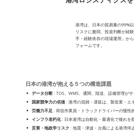
港湾は、日本の貿易量の99%
リスクに脆弱、投資判断が経験則依
手・経験依存の現場運用」から
フォームです。
日本の港湾が抱える５つの構造課題
データ分断
: TOS、WMS、通関、陸送、設備管理が
国家競争力の劣後
: 港湾の混雑・遅延は、製造業・エ
労働力不足
: 荷役作業員・トラックドライバーの慢性
インフラ老朽化
: 日本港湾は自動化・最適化で後れを
災害・地政学リスク
: 地震・津波・台風による港湾停