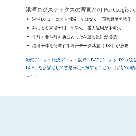
港湾ロジスティクスの背景とAI PortLogistics
港湾DXは「コスト削減」ではなく「国家競争力強化」
AIによる来場予測・平準化・省人運用が不可欠
平時＋非常時を前提としたAI運用設計が必須
港湾全体を俯瞰する統合データ基盤（IDX）が必要
港湾データ × 物流データ × 設備・BCPデータ をIDX
BCP」を参謀として意思決定支援することで、港湾の国
ます。