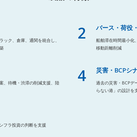
2
バース・荷役・
ラック、倉庫、通関を統合し、
船舶滞在時間最小化
築
移動距離削減
4
災害・BCPシ
案、待機・渋滞の削減支援、陸
過去の災害・BCPデ
らない港」の設計を
インフラ投資の判断を支援