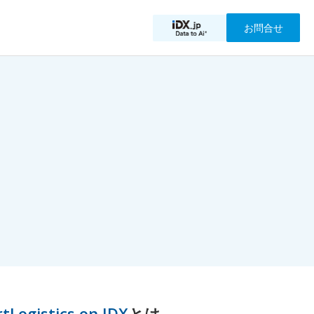
お問合せ
rtLogistics on IDX
とは