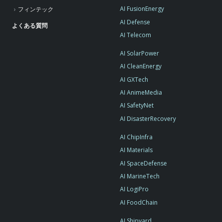
AI FusionEnergy
フィンテック
AI Defense
よくある質問
AI Telecom
AI SolarPower
AI CleanEnergy
AI GXTech
AI AnimeMedia
AI SafetyNet
AI DisasterRecovery
AI ChipInfra
AI Materials
AI SpaceDefense
AI MarineTech
AI LogiPro
AI FoodChain
AI Shipyard