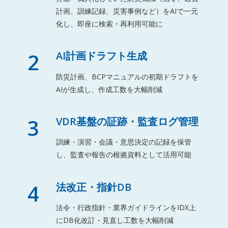
計画、訓練記録、災害事例など）をAIで一元
化し、即座に検索・再利用可能に
2
AI計画ドラフト生成
防災計画、BCPマニュアルの初期ドラフトを
AIが生成し、作成工数を大幅削減
3
VDR基盤の証跡・監査ログ管理
訓練・演習・会議・意思決定の記録を保管
し、監査や報告の根拠資料として活用可能
4
法改正・指針DB
法令・行政指針・業界ガイドラインをIDX上
にDB化改訂・見直し工数を大幅削減