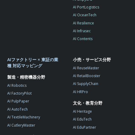
AI PortLogistics
AI OceanTech
AI Resilience
AI Infrasec
AI Contents
AIファクトリー × 東証の業
小売・サービス分野
種 対応マッピング
AI ReuseMaster
AI RetailBooster
製造・精密機器分野
AI SupplyChain
AI Robotics
AI HRPro
AI FactoryPilot
AI PulpPaper
文化・教育分野
AI AutoTech
AI Heritage
AI TextileMachinery
AI EduTech
AI CutleryMaster
AI EduPartner