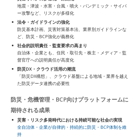
地震・津波・水害・台風・噴火・パンデミック・サイバ
ー攻撃など、リスクが多様化
法令・ガイドラインの強化
防災基本計画、災害対策基本法、業界別ガイドラインな
ど、防災・BCP強化が義務化
社会的説明責任・監査要求の高まり
自治体・企業とも、住民・取引先・株主・メディア・監
督官庁への説明責任が高度化
防災DX・クラウド活用の潮流
「防災DX構想」、クラウド基盤による地域・業界を越え
た防災データ連携の必要性
防災・危機管理・BCP向けプラットフォームに
期待される成果
災害・リスク多発時代における持続可能な社会の実現
全自治体・企業が自律的・持続的に防災・BCP体制を維
持