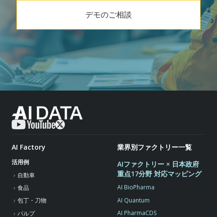
デモのご相談
AI Factory
業界別ファクトリー一覧
活用例
AIファクトリー × 日本政府
重点17分野 対応マッピング
自動車
AI BioPharma
食品
AI Quantum
包丁・刀物
AI PharmaCDS
パルプ