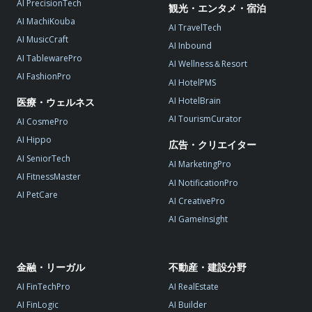
AI PrecisionTech
観光・エンタメ・宿泊
AI MachiKouba
AI TravelTech
AI MusicCraft
AI Inbound
AI TablewarePro
AI Wellness＆Resort
AI FashionPro
AI HotelPMS
AI HotelBrain
医療・ウェルネス
AI TourismCurator
AI CosmePro
AI Hippo
広告・クリエイター
AI SeniorTech
AI MarketingPro
AI FitnessMaster
AI NotificationPro
AI PetCare
AI CreativePro
AI GameInsight
金融・リーガル
不動産・建設分野
AI FinTechPro
AI RealEstate
AI FinLogic
AI Builder