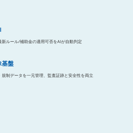
I
新ルール/補助金の適用可否をAIが自動判定
R基盤
・規制データを一元管理、監査証跡と安全性を両立