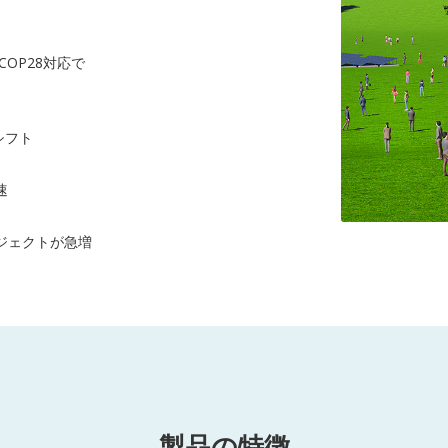
OP28対応で
シフト
速
ジェクトが急増
製品の特徴