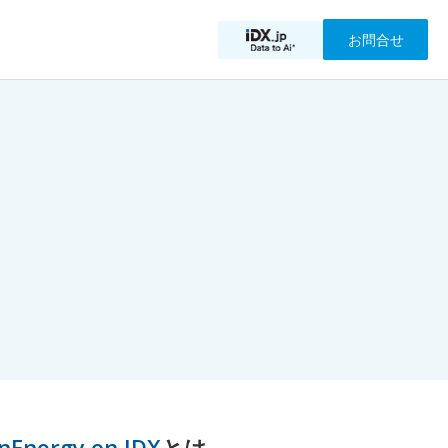
お問合せ
anEnergy on IDX
とは