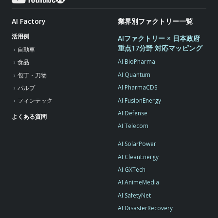
AI Factory
業界別ファクトリー一覧
活用例
AIファクトリー × 日本政府
重点17分野 対応マッピング
自動車
AI BioPharma
食品
AI Quantum
包丁・刀物
AI PharmaCDS
パルプ
AI FusionEnergy
フィンテック
AI Defense
よくある質問
AI Telecom
AI SolarPower
AI CleanEnergy
AI GXTech
AI AnimeMedia
AI SafetyNet
AI DisasterRecovery