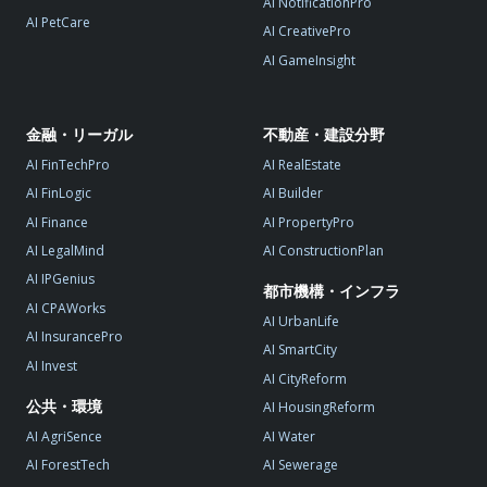
AI NotificationPro
AI PetCare
AI CreativePro
AI GameInsight
金融・リーガル
不動産・建設分野
AI FinTechPro
AI RealEstate
AI FinLogic
AI Builder
AI Finance
AI PropertyPro
AI LegalMind
AI ConstructionPlan
AI IPGenius
都市機構・インフラ
AI CPAWorks
AI UrbanLife
AI InsurancePro
AI SmartCity
AI Invest
AI CityReform
公共・環境
AI HousingReform
AI AgriSence
AI Water
AI ForestTech
AI Sewerage