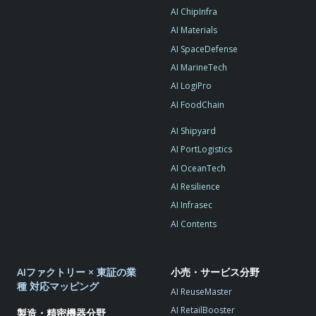
AI ChipInfra
AI Materials
AI SpaceDefense
AI MarineTech
AI LogiPro
AI FoodChain
AI Shipyard
AI PortLogistics
AI OceanTech
AI Resilience
AI Infrasec
AI Contents
AIファクトリー × 東証の業
小売・サービス分野
種 対応マッピング
AI ReuseMaster
AI RetailBooster
製造・精密機器分野