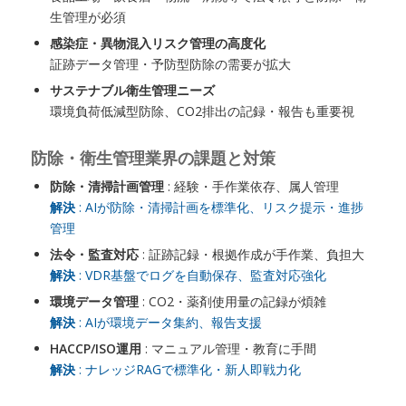
生管理が必須
感染症・異物混入リスク管理の高度化
証跡データ管理・予防型防除の需要が拡大
サステナブル衛生管理ニーズ
環境負荷低減型防除、CO2排出の記録・報告も重要視
防除・衛生管理業界の課題と対策
防除・清掃計画管理
: 経験・手作業依存、属人管理
解決
: AIが防除・清掃計画を標準化、リスク提示・進捗
管理
法令・監査対応
: 証跡記録・根拠作成が手作業、負担大
解決
: VDR基盤でログを自動保存、監査対応強化
環境データ管理
: CO2・薬剤使用量の記録が煩雑
解決
: AIが環境データ集約、報告支援
HACCP/ISO運用
: マニュアル管理・教育に手間
解決
: ナレッジRAGで標準化・新人即戦力化