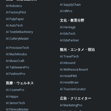
AI SupplyChain
AI Robotics
AI HRPro
AI FactoryPilot
AI PulpPaper
文化・教育分野
AI AutoTech
AI Heritage
AI TextileMachinery
AI EduTech
AI CutleryMaster
AI EduPartner
AI PrecisionTech
観光・エンタメ・宿泊
AI MachiKouba
AI TravelTech
AI MusicCraft
AI Inbound
AI TablewarePro
AI Wellness＆Resort
AI FashionPro
AI HotelPMS
AI HotelBrain
医療・ウェルネス
AI TourismCurator
AI CosmePro
AI Hippo
広告・クリエイター
AI SeniorTech
AI MarketingPro
AI FitnessMaster