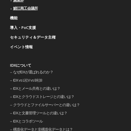
農業界
鯖江商工会議所
機能
導入・PoC支援
セキュリティ＆データ主権
イベント情報
IDXについて
なぜIDXが選ばれるのか？
IDX vs L社V vs B社B
IDXとメール共有との違いは？
IDXとクラウドストレージとの違いは？
クラウドとファイルサーバーとの違いは？
IDXと文書管理ツールとの違いは？
IDXとコラボツール
構造化データと非構造化データとは？