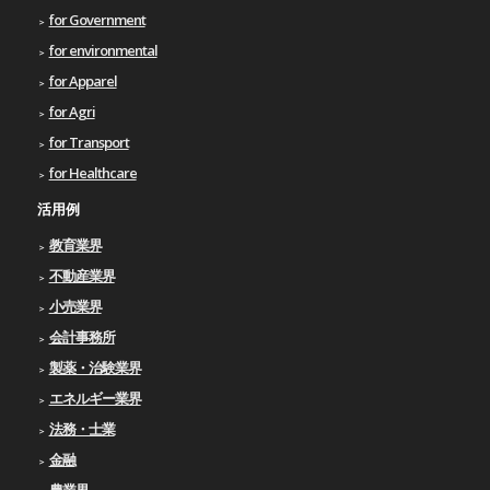
for Government
for environmental
for Apparel
for Agri
for Transport
for Healthcare
活用例
教育業界
不動産業界
小売業界
会計事務所
製薬・治験業界
エネルギー業界
法務・士業
金融