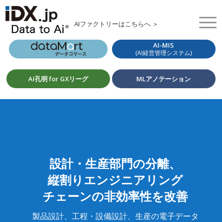
AIファクトリーはこちらへ ＞
AI-MIS
(AI経営管理システム)
AI孔明 for GXリーグ
MLアノテーション
設計・生産部門の分離、
縦割りエンジニアリング
チェーンの非効率性を改善
製品設計、工程・設備設計、生産の電子データ