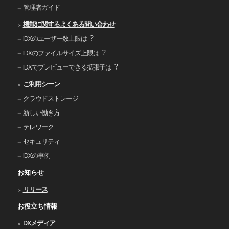
管理者ガイド
機能に関するよくある問い合わせ
IDXのユーザー数上限は︖
IDXのファイルサイズ上限は︖
IDXでプレビューできる拡張⼦は︖
ご利⽤シーン
クラウドストレージ
新しい働き⽅
テレワーク
セキュリティ
IDXの事例
お知らせ
リリース
お役立ち情報
DXメディア