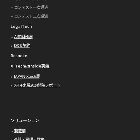
コンテスト一次通過
コンテスト二次通過
LegalTech
AI知財検索
DX＆契約
Bespoke
X_TechのInside実装
JAPAN-Xtech展
X-Tech展2024開催レポート
ソリューション
製造業
会計・経理・財務