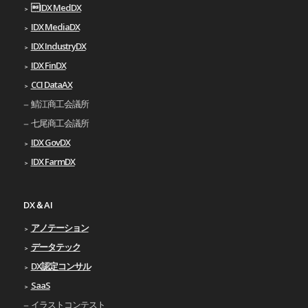
IDX MedDX
IDX MediaDX
IDX IndustryDX
IDX FinDX
CCI DataAX
鯖江商工会議所
七尾商工会議所
IDX GovDX
IDX FarmDX
DX＆AI
アノテーション
データテック
DX認定コンサル
SaaS
イラストコンテスト