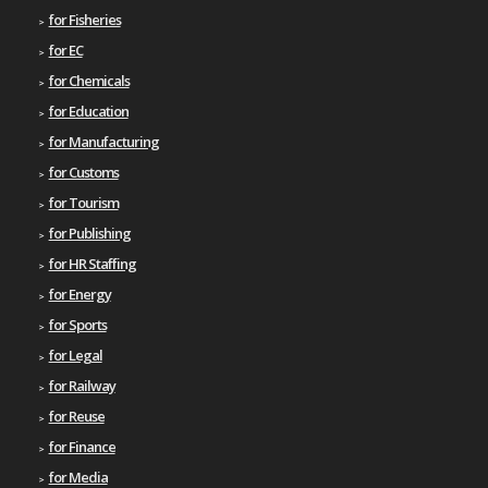
for Fisheries
for EC
for Chemicals
for Education
for Manufacturing
for Customs
for Tourism
for Publishing
for HR Staffing
for Energy
for Sports
for Legal
for Railway
for Reuse
for Finance
for Media