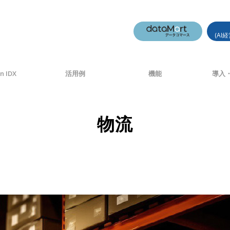
(AI
n IDX
活用例
機能
導入・
物流