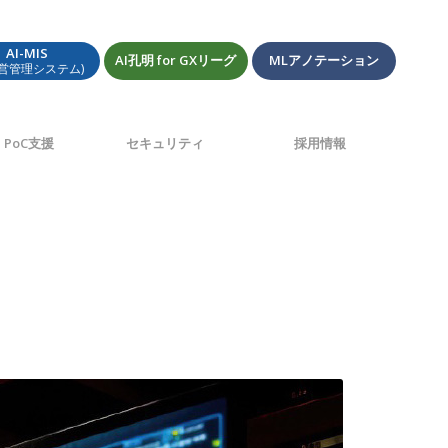
AI-MIS
AI孔明 for GXリーグ
MLアノテーション
経営管理システム)
PoC支援
セキュリティ
採用情報