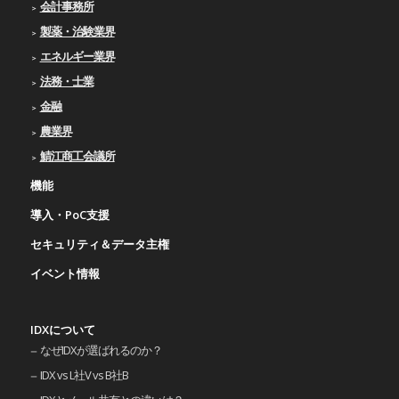
会計事務所
製薬・治験業界
エネルギー業界
法務・士業
金融
農業界
鯖江商工会議所
機能
導入・PoC支援
セキュリティ＆データ主権
イベント情報
IDXについて
なぜIDXが選ばれるのか？
IDX vs L社V vs B社B