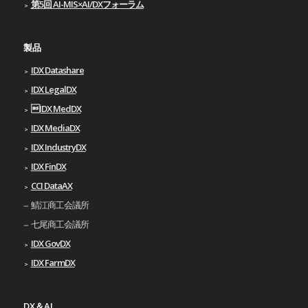
第5回 AI-MIS×AI/DXフォーラム
製品
IDX Datashare
IDX LegalDX
IDX MedDX
IDX MediaDX
IDX IndustryDX
IDX FinDX
CCI DataAX
鯖江商工会議所
七尾商工会議所
IDX GovDX
IDX FarmDX
DX＆AI