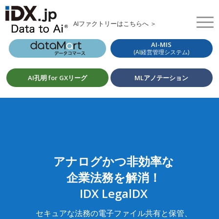
AIファクトリーはこちらへ ＞
AI-MIS
(AI経営管理システム)
AI孔明 for GXリーグ
MLアノテーション
アナログかつ非効率な
企業法務を解消！
IDX LegalDX
セキュアな法務の電子ファイル共有と保管、