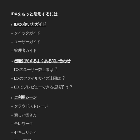
IDXをもっと活用するには
IDXの使い⽅ガイド
クイックガイド
ユーザーガイド
管理者ガイド
機能に関するよくある問い合わせ
IDXのユーザー数上限は︖
IDXのファイルサイズ上限は︖
IDXでプレビューできる拡張⼦は︖
ご利⽤シーン
クラウドストレージ
新しい働き⽅
テレワーク
セキュリティ