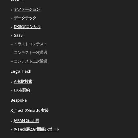
アノテーション
データテック
DX認定コンサル
SaaS
イラストコンテスト
コンテスト一次通過
コンテスト二次通過
LegalTech
AI知財検索
DX＆契約
Bespoke
X_TechのInside実装
JAPAN-Xtech展
X-Tech展2024開催レポート