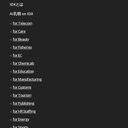
IDXとは
AI孔明 on IDX
for Telecom
for Care
for Beauty
for Fisheries
for EC
for Chemicals
for Education
for Manufacturing
for Customs
for Tourism
for Publishing
for HR Staffing
for Energy
for Sports