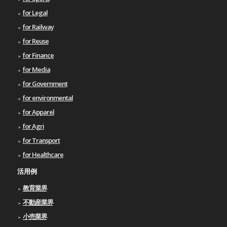
for Legal
for Railway
for Reuse
for Finance
for Media
for Government
for environmental
for Apparel
for Agri
for Transport
for Healthcare
活用例
教育業界
不動産業界
小売業界