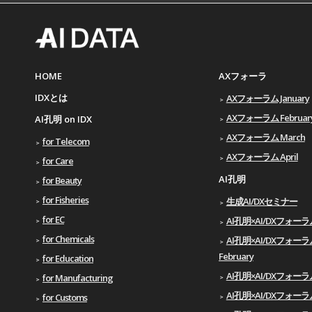
HOME
AXフォーラ
IDXとは
AXフォーラム January
AXフォーラム Februar
AI孔明 on IDX
AXフォーラム March
for Telecom
AXフォーラム April
for Care
AI孔明
for Beauty
for Fisheries
生成AI/DXセミナー
for EC
AI孔明×AI/DXフォーラム 
for Chemicals
AI孔明×AI/DXフォーラ
February
for Education
AI孔明×AI/DXフォーラム
for Manufacturing
AI孔明×AI/DXフォーラム 
for Customs