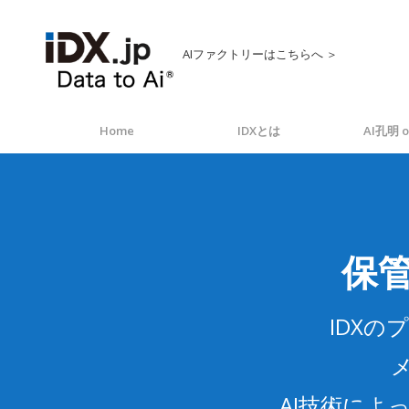
AIファクトリーはこちらへ ＞
Home
IDXとは
AI孔明 o
保
IDX
AI技術に