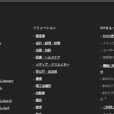
ソリューション
IDXを
製造業
IDXの
y
会計・経理・財務
クイッ
法務・知財
ユーザ
医療・ヘルスケア
管理者
メディア・クリエイター
機能に
官公庁・自治体
せ
農業
IDXの
January
商工会議所
IDXの
ム
自動車
IDXで
は︖
建設
 March
教育
ご利⽤
April