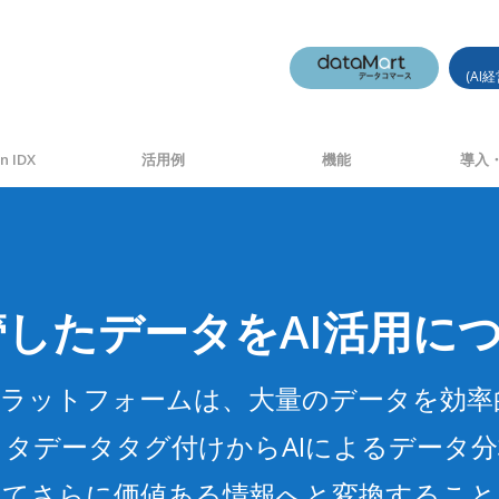
(AI
n IDX
活用例
機能
導入・
管したデータをAI活用に
のプラットフォームは、大量のデータを効
メタデータタグ付けからAIによるデータ
よってさらに価値ある情報へと変換するこ