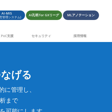
AI-MIS
AI孔明 for GXリーグ
MLアノテーション
経営管理システム)
PoC支援
セキュリティ
採用情報
つなげる
率的に管理し、
分析まで
とを可能にします。