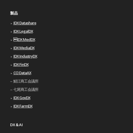
製品
IDX Datashare
IDX LegalDX
IDX MedDX
IDX MediaDX
IDX IndustryDX
IDX FinDX
CCI DataAX
鯖江商工会議所
七尾商工会議所
IDX GovDX
IDX FarmDX
DX＆AI