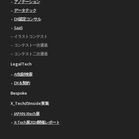
アノテーション
データテック
DX認定コンサル
SaaS
イラストコンテスト
コンテスト一次通過
コンテスト二次通過
LegalTech
AI知財検索
DX＆契約
Bespoke
X_TechのInside実装
JAPAN-Xtech展
X-Tech展2024開催レポート