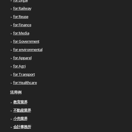
for Legal
for Railway
for Reuse
for Finance
for Media
for Government
for environmental
for Apparel
for Agri
for Transport
for Healthcare
活用例
教育業界
不動産業界
小売業界
会計事務所