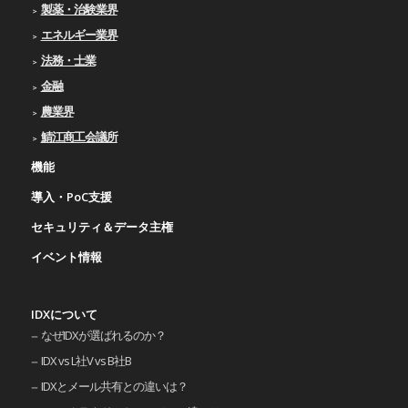
製薬・治験業界
エネルギー業界
法務・士業
金融
農業界
鯖江商工会議所
機能
導入・PoC支援
セキュリティ＆データ主権
イベント情報
IDXについて
なぜIDXが選ばれるのか？
IDX vs L社V vs B社B
IDXとメール共有との違いは？