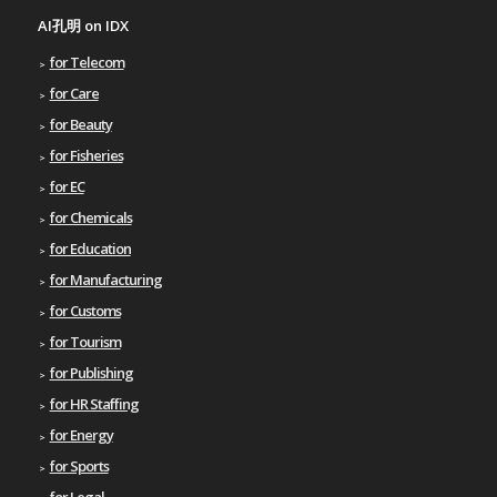
AI孔明 on IDX
for Telecom
for Care
for Beauty
for Fisheries
for EC
for Chemicals
for Education
for Manufacturing
for Customs
for Tourism
for Publishing
for HR Staffing
for Energy
for Sports