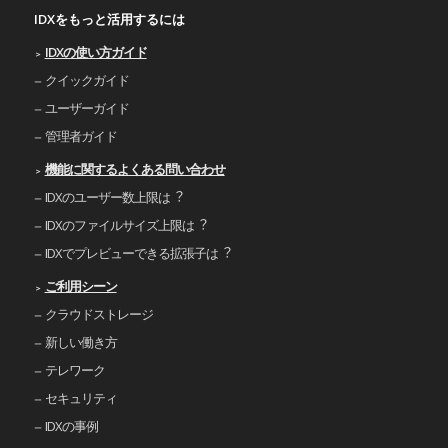
IDXをもっと活用するには
IDXの使い⽅ガイド
クイックガイド
ユーザーガイド
管理者ガイド
機能に関するよくある問い合わせ
IDXのユーザー数上限は︖
IDXのファイルサイズ上限は︖
IDXでプレビューできる拡張⼦は︖
ご利⽤シーン
クラウドストレージ
新しい働き⽅
テレワーク
セキュリティ
IDXの事例