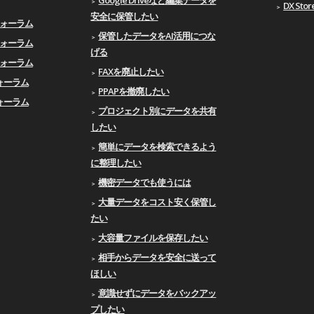
DX Stor
安全に保管したい
Xフォーラム
保管したデータをAI活用につな
Xフォーラム
げる
Xフォーラム
FAXを廃止したい
Xフォーラム
PPAPを撤廃したい
Xフォーラム
プロジェクト別にデータを共有
したい
簡単にデータを検索できるよう
に整理したい
機密データでも使うには
大量データをコスト安く保管し
たい
大容量ファイルを保存したい
相手からデータを安全に送って
ほしい
意識せずにデータをバックアッ
プしたい