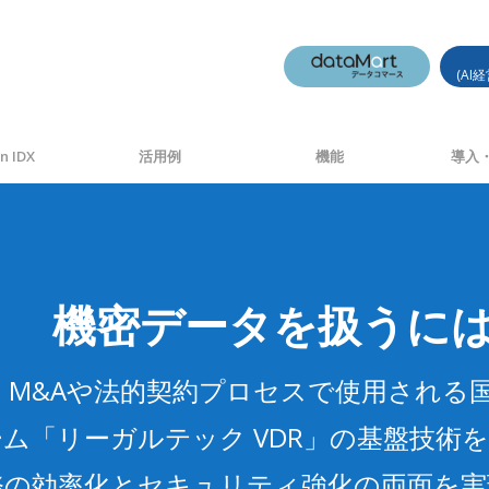
(AI
n IDX
活用例
機能
導入・
機密データを扱うに
は、M&Aや法的契約プロセスで使用される
ム「リーガルテック VDR」の基盤技術
務の効率化とセキュリティ強化の両面を実