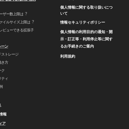
個人情報に関する取り扱いにつ
いて
ユーザー数上限は︖
ファイルサイズ上限は︖
情報セキュリティポリシー
プレビューできる拡張⼦
個人情報の利用目的の通知・開
示・訂正等・利用停止等に関す
るお手続きのご案内
シーン
ドストレージ
利用規約
働き⽅
ーク
リティ
事例
ス
情報
ィア