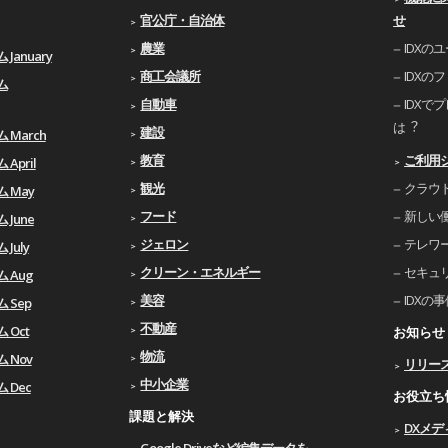
官公庁・自治体
せ
農業
IDXの
January
商工会議所
IDXの
ム
自動車
IDXで
は︖
建設
 March
教育
ご利⽤
April
観光
クラウ
ム May
フード
新しい
 June
ジェロン
テレワ
July
クリーン・エネルギー
セキュ
 Aug
美容
IDXの
 Sep
不動産
 Oct
お知らせ
物流
 Nov
リリー
中小企業
 Dec
お役立ち
課題と解決
DXメデ
Google Driveなど編集データを