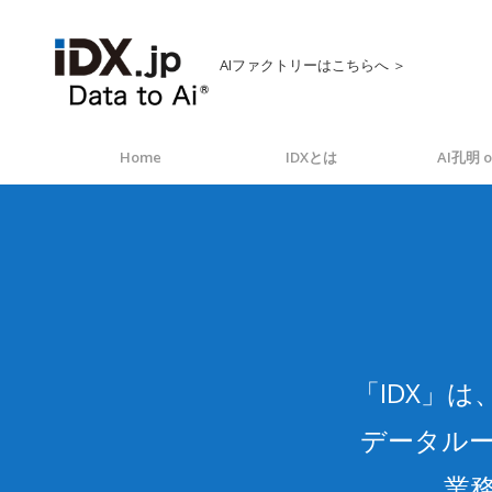
AIファクトリーはこちらへ ＞
Home
IDXとは
AI孔明 o
「IDX」
データルー
業