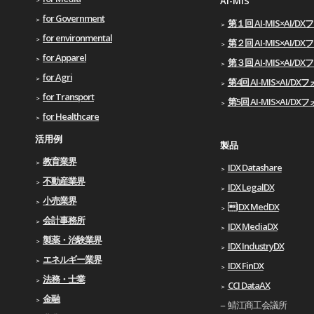
AI-MIS
for Government
第１回 AI-MIS×AI/D
for environmental
第２回 AI-MIS×AI/D
for Apparel
第３回 AI-MIS×AI/D
for Agri
第4回 AI-MIS×AI/D
for Transport
第5回 AI-MIS×AI/D
for Healthcare
活用例
製品
教育業界
IDX Datashare
不動産業界
IDX LegalDX
小売業界
IDX MedDX
会計事務所
IDX MediaDX
製薬・治験業界
IDX IndustryDX
エネルギー業界
IDX FinDX
法務・士業
CCI DataAX
金融
鯖江商工会議所