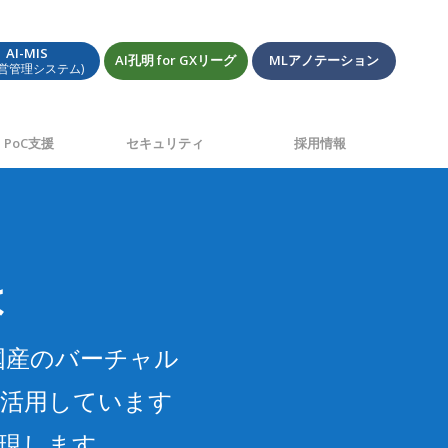
AI-MIS
AI孔明 for GXリーグ
MLアノテーション
経営管理システム)
PoC支援
セキュリティ
採用情報
は
国産のバーチャル
を活用しています
現します