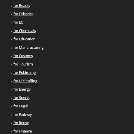
for Beauty
for Fisheries
for EC
for Chemicals
for Education
for Manufacturing
for Customs
for Tourism
for Publishing
for HR Staffing
for Energy
for Sports
for Legal
for Railway
for Reuse
for Finance