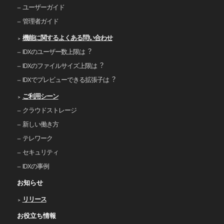
ユーザーガイド
管理者ガイド
機能に関するよくある問い合わせ
IDXのユーザー数上限は︖
IDXのファイルサイズ上限は︖
IDXでプレビューできる拡張⼦は︖
ご利⽤シーン
クラウドストレージ
新しい働き⽅
テレワーク
セキュリティ
IDXの事例
お知らせ
リリース
お役立ち情報