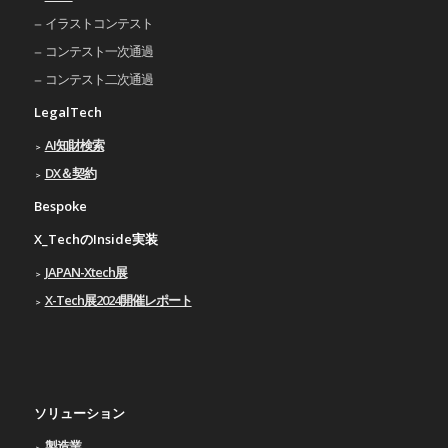
イラストコンテスト
コンテスト一次通過
コンテスト二次通過
LegalTech
AI知財検索
DX＆契約
Bespoke
X_TechのInside実装
JAPAN-Xtech展
X-Tech展2024開催レポート
ソリューション
製造業