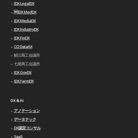
IDX LegalDX
IDX MedDX
IDX MediaDX
IDX IndustryDX
IDX FinDX
CCI DataAX
鯖江商工会議所
七尾商工会議所
IDX GovDX
IDX FarmDX
DX＆AI
アノテーション
データテック
DX認定コンサル
SaaS