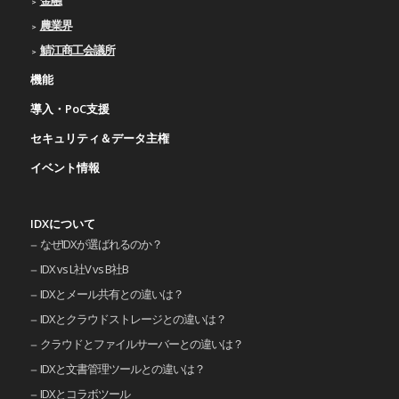
金融
農業界
鯖江商工会議所
機能
導入・PoC支援
セキュリティ＆データ主権
イベント情報
IDXについて
なぜIDXが選ばれるのか？
IDX vs L社V vs B社B
IDXとメール共有との違いは？
IDXとクラウドストレージとの違いは？
クラウドとファイルサーバーとの違いは？
IDXと文書管理ツールとの違いは？
IDXとコラボツール