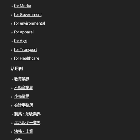
for Media
for Government
for environmental
for Apparel
for Agri
for Transport
for Healthcare
活用例
教育業界
不動産業界
小売業界
会計事務所
製薬・治験業界
エネルギー業界
法務・士業