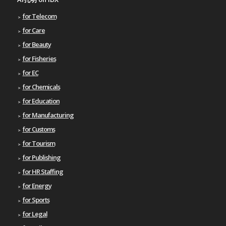
for Telecom
for Care
for Beauty
for Fisheries
for EC
for Chemicals
for Education
for Manufacturing
for Customs
for Tourism
for Publishing
for HR Staffing
for Energy
for Sports
for Legal