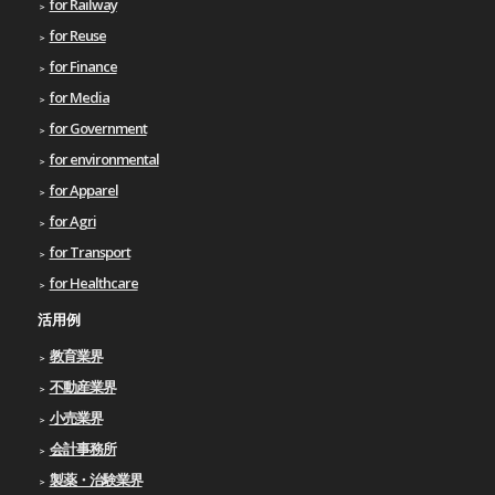
for Railway
for Reuse
for Finance
for Media
for Government
for environmental
for Apparel
for Agri
for Transport
for Healthcare
活用例
教育業界
不動産業界
小売業界
会計事務所
製薬・治験業界