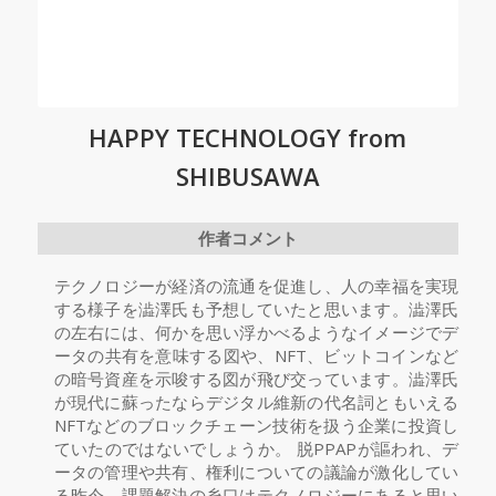
HAPPY TECHNOLOGY from
SHIBUSAWA
作者コメント
テクノロジーが経済の流通を促進し、人の幸福を実現
する様子を澁澤氏も予想していたと思います。澁澤氏
の左右には、何かを思い浮かべるようなイメージでデ
ータの共有を意味する図や、NFT、ビットコインなど
の暗号資産を示唆する図が飛び交っています。澁澤氏
が現代に蘇ったならデジタル維新の代名詞ともいえる
NFTなどのブロックチェーン技術を扱う企業に投資し
ていたのではないでしょうか。 脱PPAPが謳われ、デ
ータの管理や共有、権利についての議論が激化してい
る昨今。課題解決の糸口はテクノロジーにあると思い