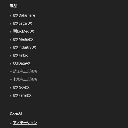
製品
IDX Datashare
IDX LegalDX
IDX MedDX
IDX MediaDX
IDX IndustryDX
IDX FinDX
CCI DataAX
鯖江商工会議所
七尾商工会議所
IDX GovDX
IDX FarmDX
DX＆AI
アノテーション