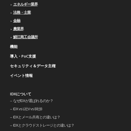
エネルギー業界
法務・士業
金融
農業界
鯖江商工会議所
機能
導入・PoC支援
セキュリティ＆データ主権
イベント情報
IDXについて
なぜIDXが選ばれるのか？
IDX vs L社V vs B社B
IDXとメール共有との違いは？
IDXとクラウドストレージとの違いは？