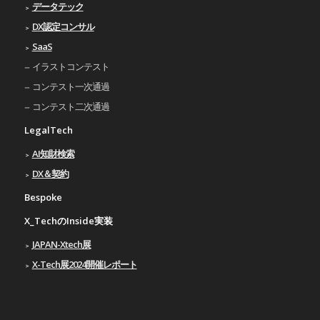
データテック
DX認定コンサル
SaaS
イラストコンテスト
コンテスト一次通過
コンテスト二次通過
LegalTech
AI知財検索
DX＆契約
Bespoke
X_TechのInside実装
JAPAN-Xtech展
X-Tech展2024開催レポート