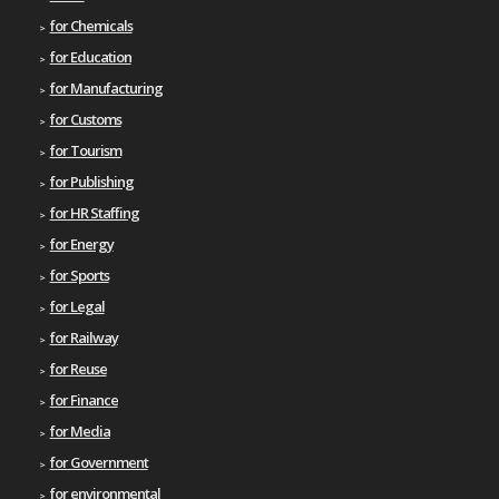
for Chemicals
for Education
for Manufacturing
for Customs
for Tourism
for Publishing
for HR Staffing
for Energy
for Sports
for Legal
for Railway
for Reuse
for Finance
for Media
for Government
for environmental