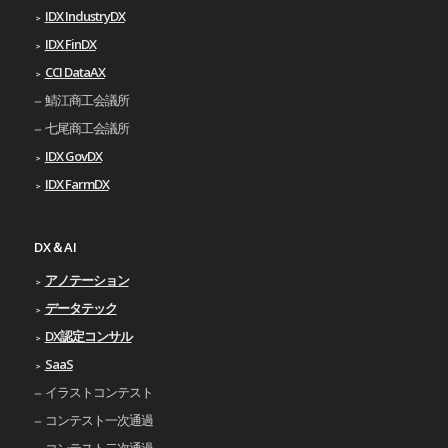
IDX IndustryDX
IDX FinDX
CCI DataAX
鯖江商工会議所
七尾商工会議所
IDX GovDX
IDX FarmDX
DX＆AI
アノテーション
データテック
DX認定コンサル
SaaS
イラストコンテスト
コンテスト一次通過
コンテスト二次通過