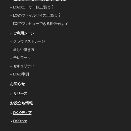
IDXのユーザー数上限は︖
IDXのファイルサイズ上限は︖
IDXでプレビューできる拡張⼦は︖
ご利⽤シーン
クラウドストレージ
新しい働き⽅
テレワーク
セキュリティ
IDXの事例
お知らせ
リリース
お役立ち情報
DXメディア
DX Store