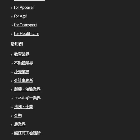
for Apparel
for Agri
for Transport
for Healthcare
活用例
教育業界
不動産業界
小売業界
会計事務所
製薬・治験業界
エネルギー業界
法務・士業
金融
農業界
鯖江商工会議所