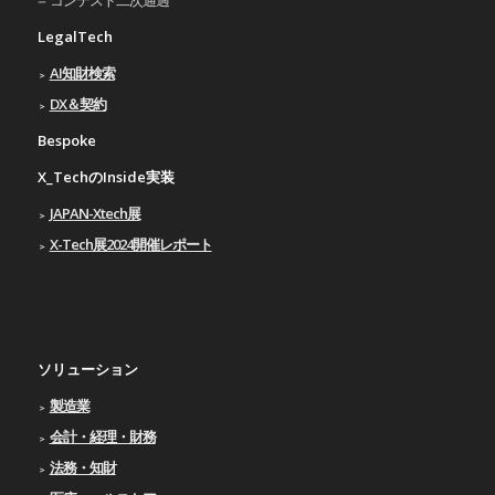
LegalTech
AI知財検索
DX＆契約
Bespoke
X_TechのInside実装
JAPAN-Xtech展
X-Tech展2024開催レポート
ソリューション
製造業
会計・経理・財務
法務・知財