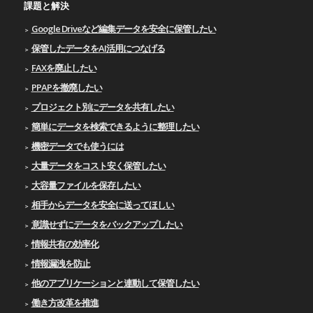
課題と解決
Google Driveなど編集データを安全に保管したい
保管したデータをAI活用につなげる
FAXを廃止したい
PPAPを撤廃したい
プロジェクト別にデータを共有したい
簡単にデータを検索できるように整理したい
機密データでも使うには
大量データをコスト安く保管したい
大容量ファイルを保存したい
相手からデータを安全に送ってほしい
意識せずにデータをバックアップしたい
情報共有の効率化
情報漏洩を防止
他のアプリケーションと連動して保管したい
働き方改革を推進