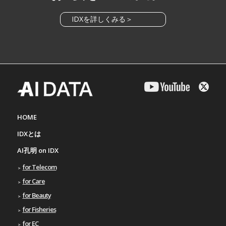
IDXを詳しくみる＞
HOME
IDXとは
AI孔明 on IDX
for Telecom
for Care
for Beauty
for Fisheries
for EC