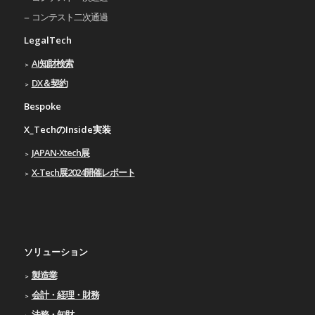
コンテスト二次通過
LegalTech
AI知財検索
DX＆契約
Bespoke
X_TechのInside実装
JAPAN-Xtech展
X-Tech展2024開催レポート
ソリューション
製造業
会計・経理・財務
法務・知財