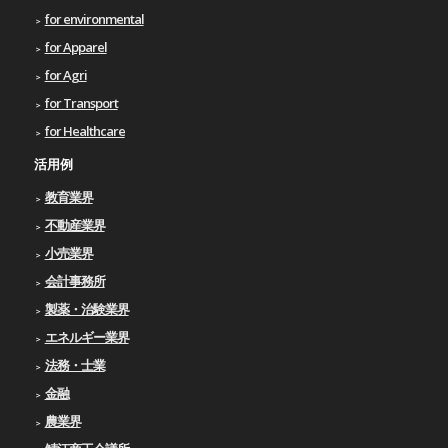
for environmental
for Apparel
for Agri
for Transport
for Healthcare
活用例
教育業界
不動産業界
小売業界
会計事務所
製薬・治験業界
エネルギー業界
法務・士業
金融
農業界