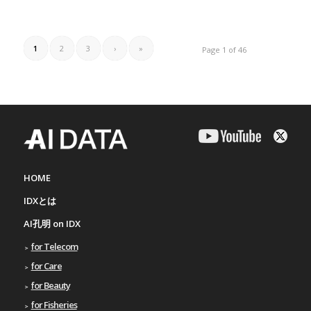
1
2
3
›
»
Page 1 of 46
HOME
IDXとは
AI孔明 on IDX
for Telecom
for Care
for Beauty
for Fisheries