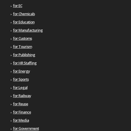
for EC
for Chemicals
for Education
for Manufacturing
for Customs
for Tourism
for Publishing
for HR Staffing
for Energy
for Sports
for Legal
for Railway
for Reuse
for Finance
for Media
for Government