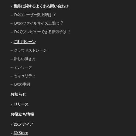
機能に関するよくある問い合わせ
IDXのユーザー数上限は︖
IDXのファイルサイズ上限は︖
IDXでプレビューできる拡張⼦は︖
ご利⽤シーン
クラウドストレージ
新しい働き⽅
テレワーク
セキュリティ
IDXの事例
お知らせ
リリース
お役立ち情報
DXメディア
DX Store