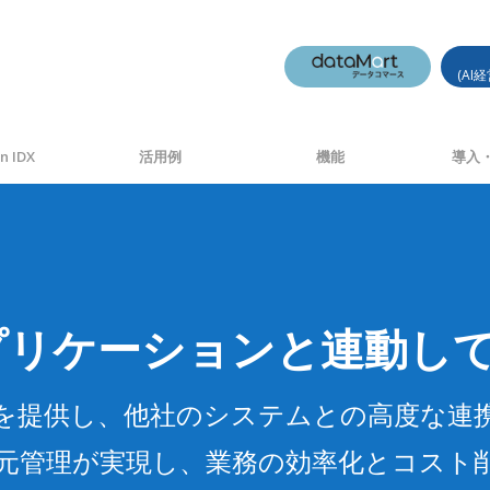
(AI
n IDX
活用例
機能
導入・
プリケーションと連動し
APIを提供し、他社のシステムとの高度な
元管理が実現し、業務の効率化とコスト