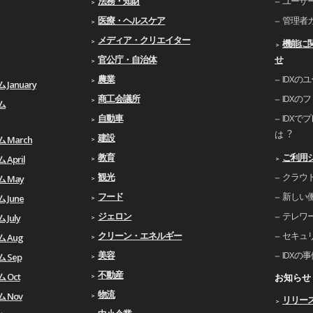
法務・知財
ユーザ
医療・ヘルスケア
管理者
メディア・クリエイター
機能に
官公庁・自治体
せ
農業
IDXの
January
商工会議所
IDXの
ム
自動車
IDXで
は︖
建設
 March
教育
ご利⽤
April
観光
クラウ
ム May
フード
新しい
 June
ジェロン
テレワ
July
クリーン・エネルギー
セキュ
 Aug
美容
IDXの
 Sep
不動産
 Oct
お知らせ
物流
 Nov
リリー