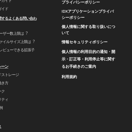
ーガイド
プライバシーポリシー
ガイド
IDXアプリケーションプライバ
シーポリシー
関するよくある問い合わ
個人情報に関する取り扱いにつ
いて
ユーザー数上限は︖
ファイルサイズ上限は︖
情報セキュリティポリシー
プレビューできる拡張⼦
個人情報の利用目的の通知・開
示・訂正等・利用停止等に関す
るお手続きのご案内
シーン
ドストレージ
利用規約
働き⽅
ーク
リティ
事例
ス