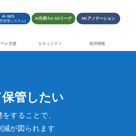
AI-MIS
AI孔明 for GXリーグ
MLアノテーション
経営管理システム)
PoC支援
セキュリティ
採用情報
て保管したい
連携をすることで、
削減が図られます