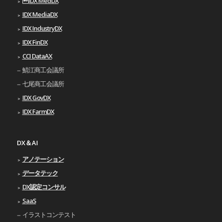
IDX MedDX
IDX MediaDX
IDX IndustryDX
IDX FinDX
CCI DataAX
鯖江商工会議所
七尾商工会議所
IDX GovDX
IDX FarmDX
DX＆AI
アノテーション
データテック
DX認定コンサル
SaaS
イラストコンテスト