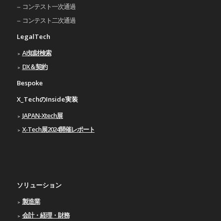
コンテスト一次通過
コンテスト二次通過
LegalTech
AI知財検索
DX＆契約
Bespoke
X_TechのInside実装
JAPAN-Xtech展
X-Tech展2024開催レポート
ソリューション
製造業
会計・経理・財務