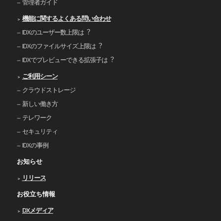
管理者ガイド
機能に関するよくある問い合わせ
IDXのユーザー数上限は︖
IDXのファイルサイズ上限は︖
IDXでプレビューできる拡張⼦は︖
ご利⽤シーン
クラウドストレージ
新しい働き⽅
テレワーク
セキュリティ
IDXの事例
お知らせ
リリース
お役立ち情報
DXメディア