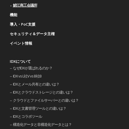
鯖江商工会議所
機能
導入・PoC支援
セキュリティ＆データ主権
イベント情報
IDXについて
なぜIDXが選ばれるのか？
IDX vs L社V vs B社B
IDXとメール共有との違いは？
IDXとクラウドストレージとの違いは？
クラウドとファイルサーバーとの違いは？
IDXと文書管理ツールとの違いは？
IDXとコラボツール
構造化データと非構造化データとは？