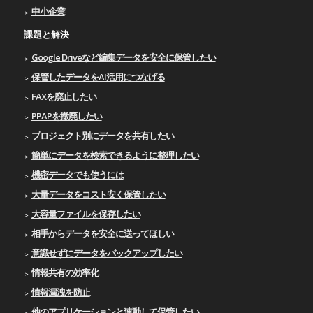
中小企業
課題と解決
Google Driveなど編集データを安全に保管したい
保管したデータをAI活用につなげる
FAXを廃止したい
PPAPを撤廃したい
プロジェクト別にデータを共有したい
簡単にデータを検索できるように整理したい
機密データでも使うには
大量データをコスト安く保管したい
大容量ファイルを保存したい
相手からデータを安全に送ってほしい
意識せずにデータをバックアップしたい
情報共有の効率化
情報漏洩を防止
他のアプリケーションと連動して保管したい