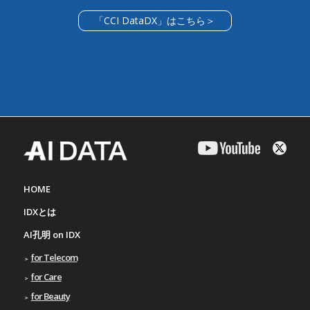
「CCI DataDX」はこちら＞
HOME
IDXとは
AI孔明 on IDX
for Telecom
for Care
for Beauty