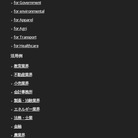
for Government
for environmental
for Apparel
for Agri
for Transport
for Healthcare
活用例
教育業界
不動産業界
小売業界
会計事務所
製薬・治験業界
エネルギー業界
法務・士業
金融
農業界