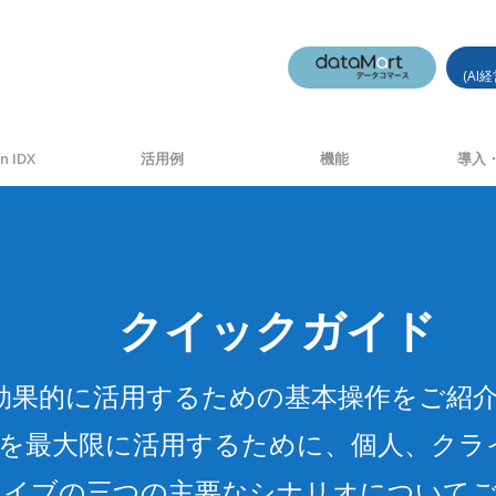
(AI
n IDX
活用例
機能
導入・
クイックガイド
を効果的に活用するための基本操作をご紹
機能を最大限に活用するために、個人、ク
ライブの三つの主要なシナリオについて