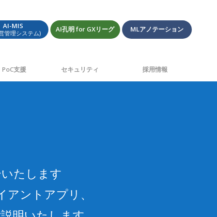
AI-MIS
AI孔明 for GXリーグ
MLアノテーション
経営管理システム)
PoC支援
セキュリティ
採用情報
介いたします
ライアントアプリ、
ご説明いたします