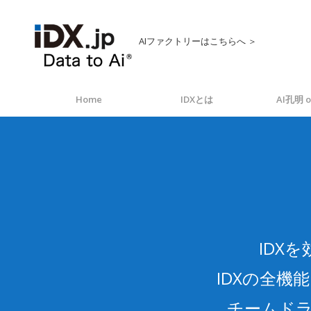
AIファクトリーはこちらへ ＞
Home
IDXとは
AI孔明 o
IDX
IDXの全
チームド