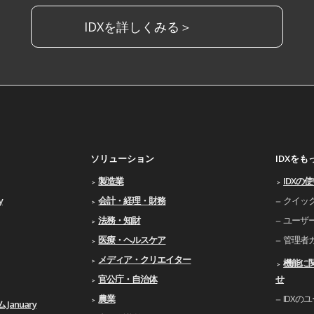
IDXを詳しくみる＞
ソリューション
IDXを
製造業
IDXの
y
会計・経理・財務
クイッ
法務・知財
ユーザ
医療・ヘルスケア
管理者
メディア・クリエイター
機能に
官公庁・自治体
せ
農業
IDXの
January