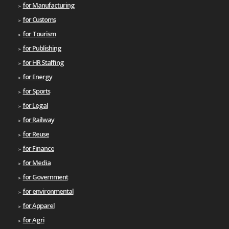
for Manufacturing
for Customs
for Tourism
for Publishing
for HR Staffing
for Energy
for Sports
for Legal
for Railway
for Reuse
for Finance
for Media
for Government
for environmental
for Apparel
for Agri