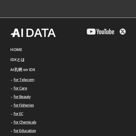
HOME
IDXとは
AI孔明 on IDX
for Telecom
for Care
for Beauty
for Fisheries
for EC
for Chemicals
for Education