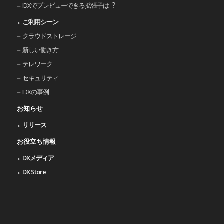
IDXでプレビューできる拡張⼦は︖
ご利⽤シーン
クラウドストレージ
新しい働き⽅
テレワーク
セキュリティ
IDXの事例
お知らせ
リリース
お役立ち情報
DXメディア
DX Store