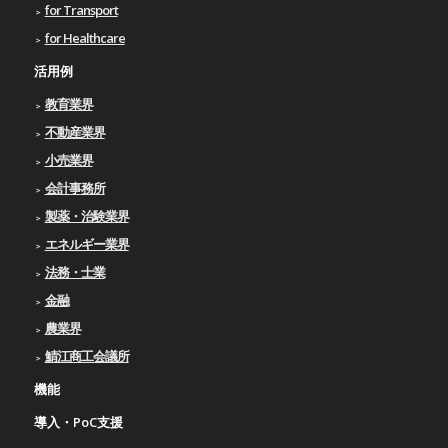
for Transport
for Healthcare
活用例
教育業界
不動産業界
小売業界
会計事務所
製薬・治験業界
エネルギー業界
法務・士業
金融
農業界
鯖江商工会議所
機能
導入・PoC支援