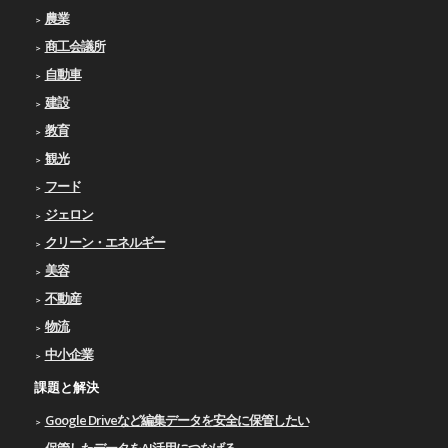
農業
商工会議所
自動車
建設
教育
観光
フード
ジェロン
クリーン・エネルギー
美容
不動産
物流
中小企業
課題と解決
Google Driveなど編集データを安全に保管したい