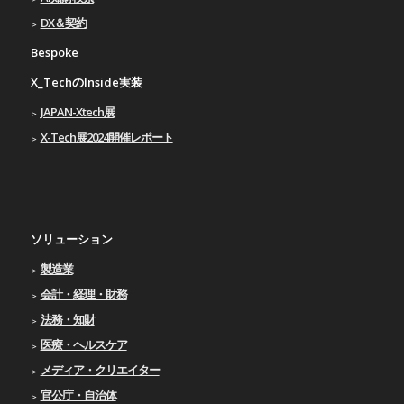
DX＆契約
Bespoke
X_TechのInside実装
JAPAN-Xtech展
X-Tech展2024開催レポート
ソリューション
製造業
会計・経理・財務
法務・知財
医療・ヘルスケア
メディア・クリエイター
官公庁・自治体