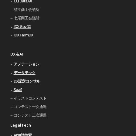
CCI DataAX
鯖江商工会議所
七尾商工会議所
IDX GovDX
IDX FarmDX
DX＆AI
アノテーション
データテック
DX認定コンサル
SaaS
イラストコンテスト
コンテスト一次通過
コンテスト二次通過
LegalTech
AI知財検索