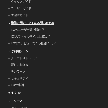
クイックガイド
ユーザーガイド
管理者ガイド
機能に関するよくある問い合わせ
IDXのユーザー数上限は︖
IDXのファイルサイズ上限は︖
IDXでプレビューできる拡張⼦は︖
ご利⽤シーン
クラウドストレージ
新しい働き⽅
テレワーク
セキュリティ
IDXの事例
お知らせ
リリース