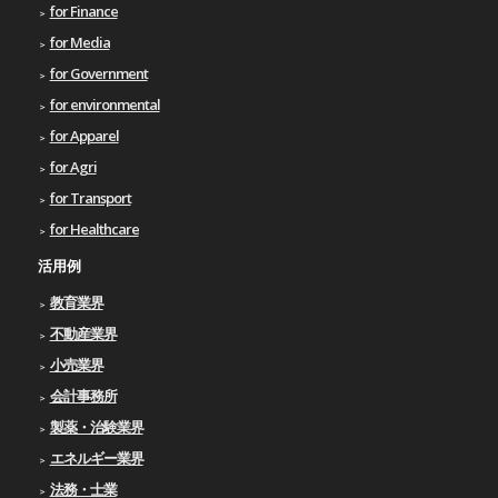
for Finance
for Media
for Government
for environmental
for Apparel
for Agri
for Transport
for Healthcare
活用例
教育業界
不動産業界
小売業界
会計事務所
製薬・治験業界
エネルギー業界
法務・士業