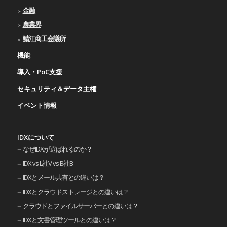
金融
農業界
鯖江商工会議所
機能
導入・PoC支援
セキュリティ＆データ主権
イベント情報
IDXについて
なぜIDXが選ばれるのか？
IDX vs L社V vs B社B
IDXとメール共有との違いは？
IDXとクラウドストレージとの違いは？
クラウドとファイルサーバーとの違いは？
IDXと文書管理ツールとの違いは？