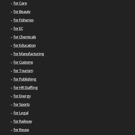
for Care
for Beauty
for Fisheries
for EC
for Chemicals
for Education
for Manufacturing
for Customs
for Tourism
for Publishing
for HR Staffing
for Energy
for Sports
for Legal
for Railway
for Reuse