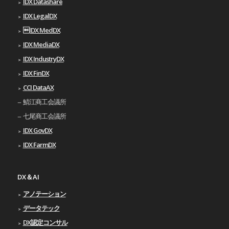
IDX Datashare
IDX LegalDX
IDX MedDX
IDX MediaDX
IDX IndustryDX
IDX FinDX
CCI DataAX
鯖江商工会議所
七尾商工会議所
IDX GovDX
IDX FarmDX
DX＆AI
アノテーション
データテック
DX認定コンサル