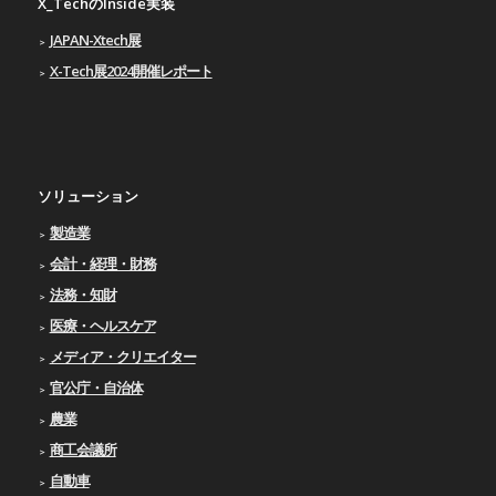
X_TechのInside実装
JAPAN-Xtech展
X-Tech展2024開催レポート
ソリューション
製造業
会計・経理・財務
法務・知財
医療・ヘルスケア
メディア・クリエイター
官公庁・自治体
農業
商工会議所
自動車