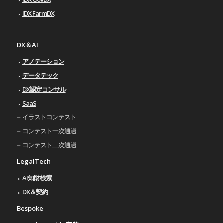
IDX FarmDX
DX＆AI
アノテーション
データテック
DX認定コンサル
SaaS
イラストコンテスト
コンテスト一次通過
コンテスト二次通過
LegalTech
AI知財検索
DX＆契約
Bespoke