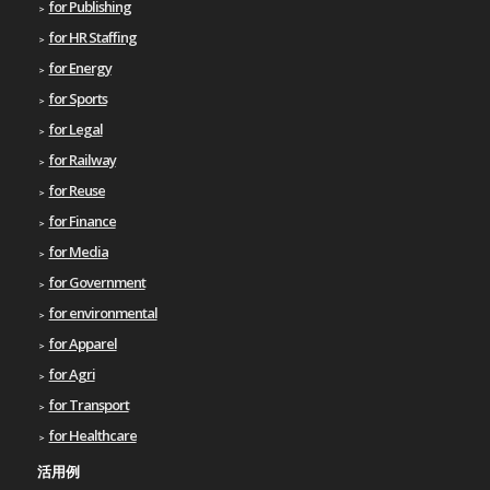
for Publishing
for HR Staffing
for Energy
for Sports
for Legal
for Railway
for Reuse
for Finance
for Media
for Government
for environmental
for Apparel
for Agri
for Transport
for Healthcare
活用例