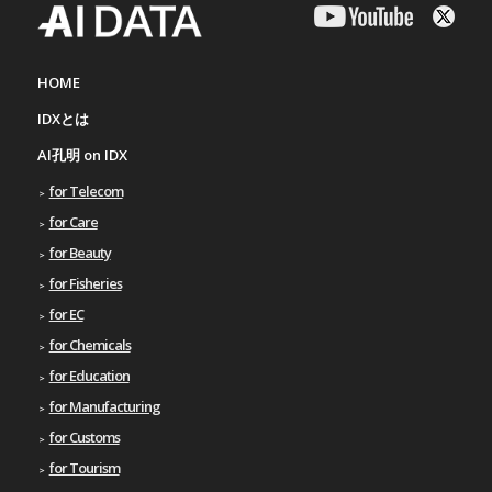
HOME
IDXとは
AI孔明 on IDX
for Telecom
for Care
for Beauty
for Fisheries
for EC
for Chemicals
for Education
for Manufacturing
for Customs
for Tourism