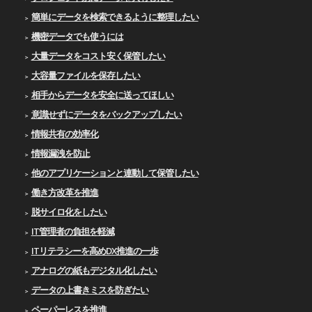
簡単にデータを検索できるように整理したい
機密データでも使うには
大量データをコスト安く保管したい
大容量ファイルを保存したい
相手からデータを安全に送ってほしい
意識せずにデータをバックアップしたい
情報共有の効率化
情報漏洩を防止
他のアプリケーションと連動して保管したい
働き方改革を推進
脱サイロ化をしたい
IT管理者の負担を軽減
ITリテラシーを高めDX推進の一歩
アナログの紙もデジタル化したい
データの上書きミスを防ぎたい
ペーパーレスを推進