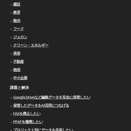
建設
教育
観光
フード
ジェロン
クリーン・エネルギー
美容
不動産
物流
中小企業
課題と解決
Google Driveなど編集データを安全に保管したい
保管したデータをAI活用につなげる
FAXを廃止したい
PPAPを撤廃したい
プロジェクト別にデータを共有したい