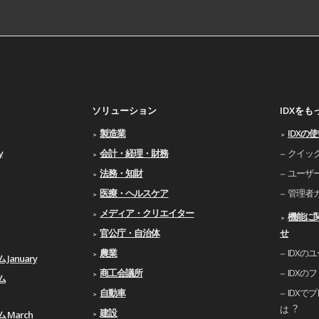
ソリューション
IDXを
製造業
IDXの
y
会計・経理・財務
クイッ
法務・知財
ユーザ
医療・ヘルスケア
管理者
メディア・クリエイター
機能に
官公庁・自治体
せ
農業
IDXの
January
商工会議所
IDXの
ム
自動車
IDXで
は︖
建設
 March