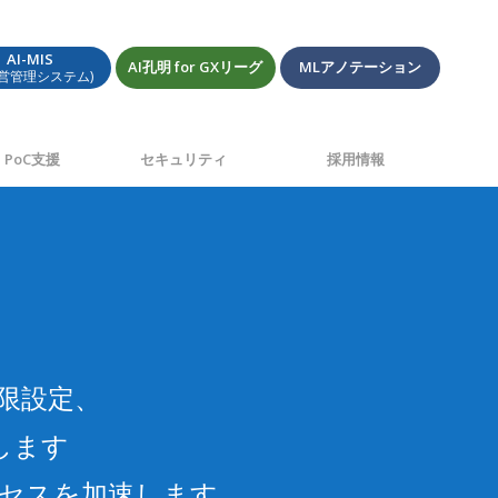
AI-MIS
AI孔明 for GXリーグ
MLアノテーション
経営管理システム)
PoC支援
セキュリティ
採用情報
限設定、
します
セスを加速します。