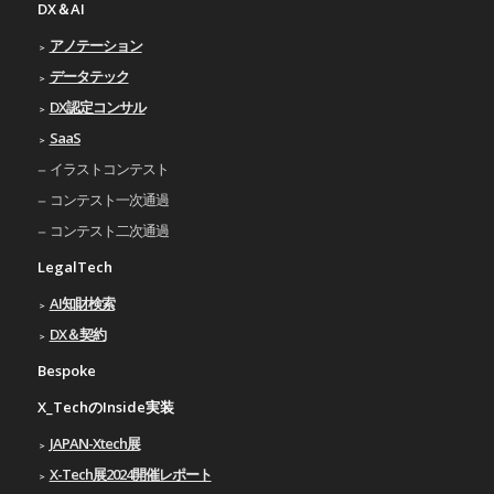
DX＆AI
アノテーション
データテック
DX認定コンサル
SaaS
イラストコンテスト
コンテスト一次通過
コンテスト二次通過
LegalTech
AI知財検索
DX＆契約
Bespoke
X_TechのInside実装
JAPAN-Xtech展
X-Tech展2024開催レポート