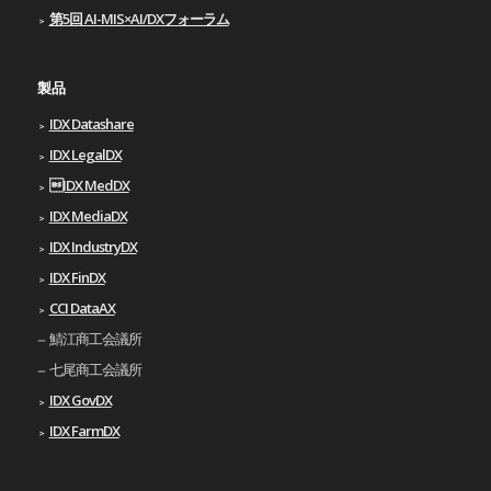
第5回 AI-MIS×AI/DXフォーラム
製品
IDX Datashare
IDX LegalDX
IDX MedDX
IDX MediaDX
IDX IndustryDX
IDX FinDX
CCI DataAX
鯖江商工会議所
七尾商工会議所
IDX GovDX
IDX FarmDX