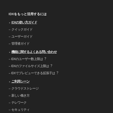
IDXをもっと活用するには
IDXの使い⽅ガイド
クイックガイド
ユーザーガイド
管理者ガイド
機能に関するよくある問い合わせ
IDXのユーザー数上限は︖
IDXのファイルサイズ上限は︖
IDXでプレビューできる拡張⼦は︖
ご利⽤シーン
クラウドストレージ
新しい働き⽅
テレワーク
セキュリティ