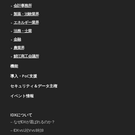
会計事務所
製薬・治験業界
エネルギー業界
法務・士業
金融
農業界
鯖江商工会議所
機能
導入・PoC支援
セキュリティ＆データ主権
イベント情報
IDXについて
なぜIDXが選ばれるのか？
IDX vs L社V vs B社B