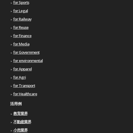
for Sports
for Legal
for Railway
for Reuse
for Finance
for Media
for Government
for environmental
for Apparel
for Agri
for Transport
for Healthcare
活用例
教育業界
不動産業界
小売業界