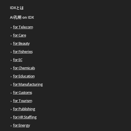
IDXとは
AI孔明 on IDX
for Telecom
for Care
for Beauty
for Fisheries
for EC
for Chemicals
for Education
for Manufacturing
for Customs
for Tourism
for Publishing
for HR Staffing
for Energy