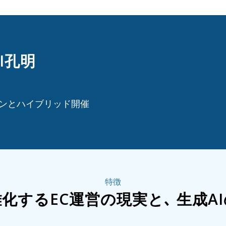
I孔明
インとハイブリッド開催
特徴
化するEC運営の現実と､ 生成A