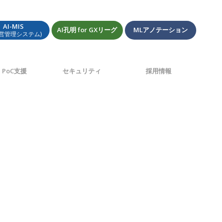
AI-MIS
AI孔明 for GXリーグ
MLアノテーション
経営管理システム)
PoC支援
セキュリティ
採用情報