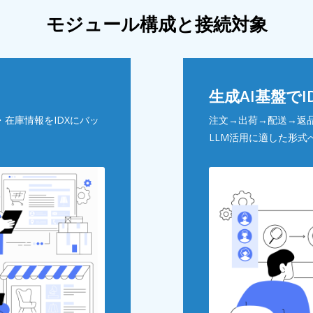
モジュール構成と接続対象
生成AI基盤で
・在庫情報をIDXにバッ
注文→出荷→配送→返品
LLM活用に適した形式