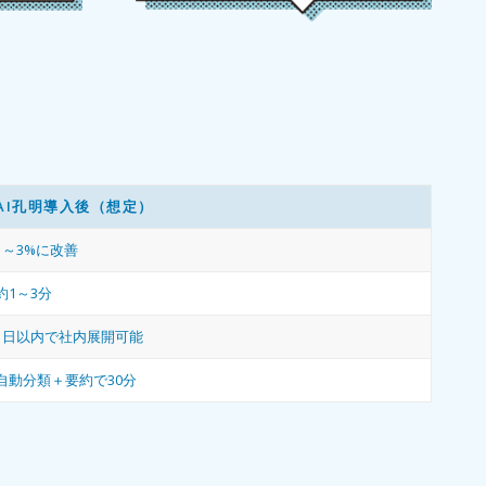
AI孔明導入後（想定）
1～3%に改善
約1～3分
1日以内で社内展開可能
自動分類＋要約で30分