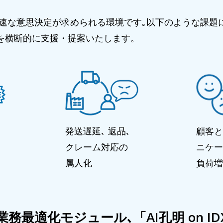
意思決定が求められる環境です｡以下のような課題に対し､ 「A
務を横断的に支援・提案いたします。
発送遅延､ 返品､
顧客と
クレーム対応の
ニケー
属人化
負荷増
務最適化モジュール､「AI孔明 on IDX 