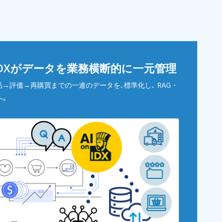
IDXがデータを業務横断的に一元管理
→評価→再購買までの一連のデータを､標準化し､ RAG・
へ｡