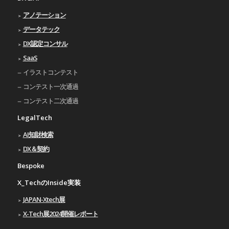
アノテーション
データテック
DX認定コンサル
SaaS
イラストコンテスト
コンテスト一次通過
コンテスト二次通過
LegalTech
AI知財検索
DX＆契約
Bespoke
X_TechのInside実装
JAPAN-Xtech展
X-Tech展2024開催レポート