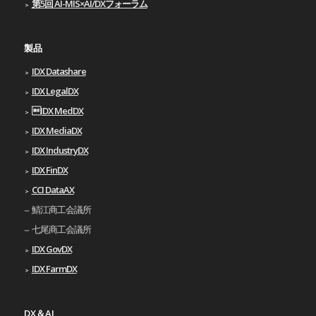
第5回 AI-MIS×AI/DXフォーラム
製品
IDX Datashare
IDX LegalDX
IDX MedDX
IDX MediaDX
IDX IndustryDX
IDX FinDX
CCI DataAX
鯖江商工会議所
七尾商工会議所
IDX GovDX
IDX FarmDX
DX＆AI