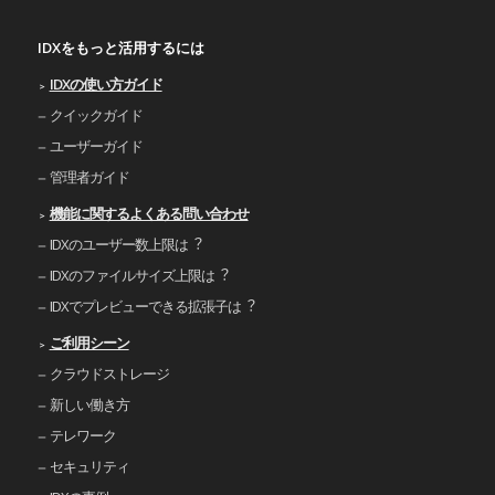
IDXをもっと活用するには
IDXの使い⽅ガイド
クイックガイド
ユーザーガイド
管理者ガイド
機能に関するよくある問い合わせ
IDXのユーザー数上限は︖
IDXのファイルサイズ上限は︖
IDXでプレビューできる拡張⼦は︖
ご利⽤シーン
クラウドストレージ
新しい働き⽅
テレワーク
セキュリティ