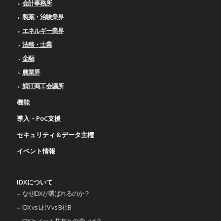
会計事務所
製薬・治験業界
エネルギー業界
法務・士業
金融
農業界
鯖江商工会議所
機能
導入・PoC支援
セキュリティ＆データ主権
イベント情報
IDXについて
なぜIDXが選ばれるのか？
IDX vs L社V vs B社B