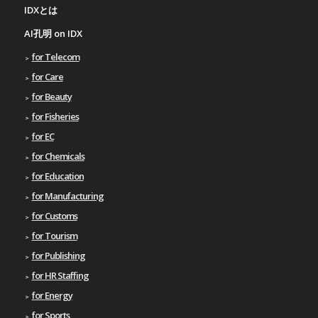
IDXとは
AI孔明 on IDX
for Telecom
for Care
for Beauty
for Fisheries
for EC
for Chemicals
for Education
for Manufacturing
for Customs
for Tourism
for Publishing
for HR Staffing
for Energy
for Sports