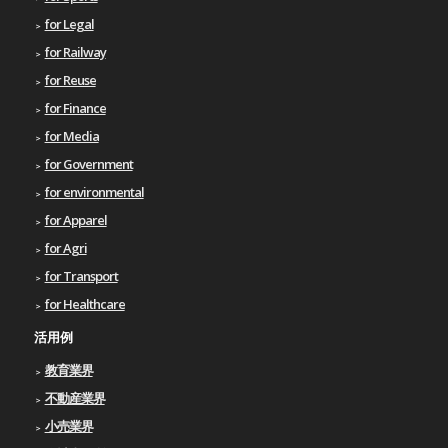
for Legal
for Railway
for Reuse
for Finance
for Media
for Government
for environmental
for Apparel
for Agri
for Transport
for Healthcare
活用例
教育業界
不動産業界
小売業界