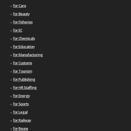
for Care
for Beauty
for Fisheries
for EC
for Chemicals
for Education
for Manufacturing
for Customs
for Tourism
for Publishing
for HR Staffing
for Energy
for Sports
for Legal
for Railway
for Reuse