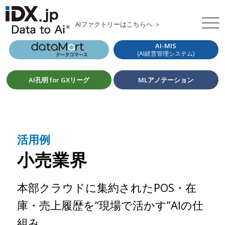
AIファクトリーはこちらへ ＞
AI-MIS
(AI経営管理システム)
AI孔明 for GXリーグ
MLアノテーション
活用例
小売業界
本部クラウドに集約されたPOS・在
庫・売上履歴を“現場で活かす”AIの仕
組み