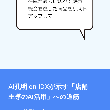
AI孔明 on IDXが示す「店舗
主導のAI活用」への道筋