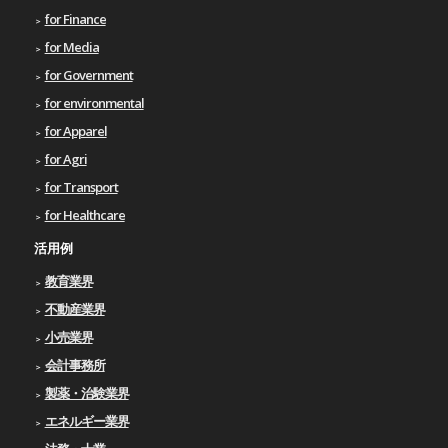
for Finance
for Media
for Government
for environmental
for Apparel
for Agri
for Transport
for Healthcare
活用例
教育業界
不動産業界
小売業界
会計事務所
製薬・治験業界
エネルギー業界