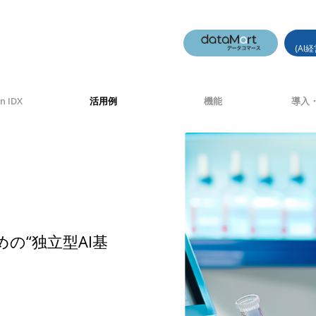
(AI
n IDX
活用例
機能
導入・
の“独立型AI基