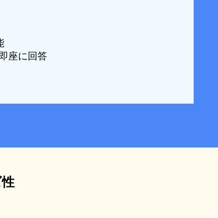
能
即座に回答
ズ性