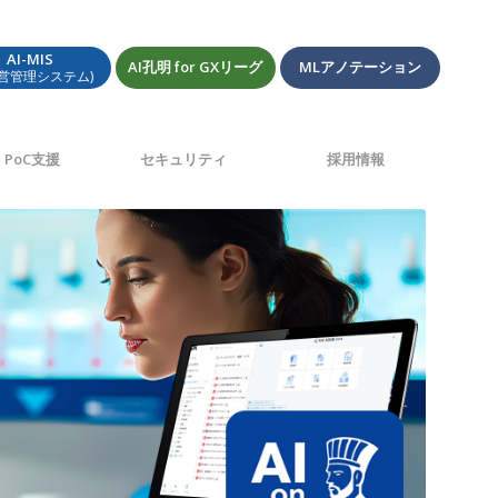
AI-MIS
AI孔明 for GXリーグ
MLアノテーション
経営管理システム)
PoC支援
セキュリティ
採用情報