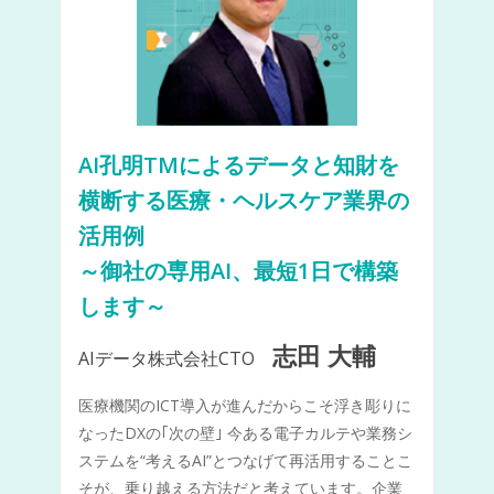
AI孔明TMによるデータと知財を
横断する医療・ヘルスケア業界の
活用例
～御社の専用AI、最短1日で構築
します～
志田 大輔
AIデータ株式会社CTO
医療機関のICT導入が進んだからこそ浮き彫りに
なったDXの｢次の壁｣ 今ある電子カルテや業務シ
ステムを“考えるAI”とつなげて再活用することこ
そが、乗り越える方法だと考えています。企業