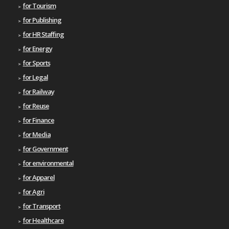
for Tourism
for Publishing
for HR Staffing
for Energy
for Sports
for Legal
for Railway
for Reuse
for Finance
for Media
for Government
for environmental
for Apparel
for Agri
for Transport
for Healthcare