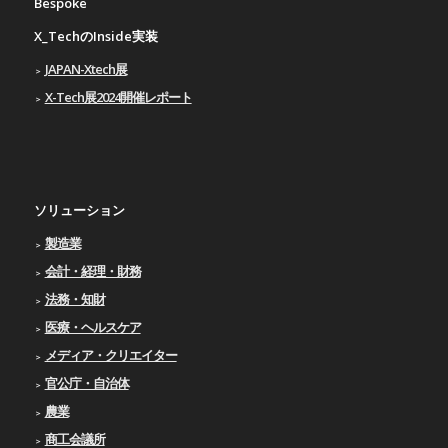
Bespoke
X_TechのInside実装
JAPAN-Xtech展
X-Tech展2024開催レポート
ソリューション
製造業
会計・経理・財務
法務・知財
医療・ヘルスケア
メディア・クリエイター
官公庁・自治体
農業
商工会議所