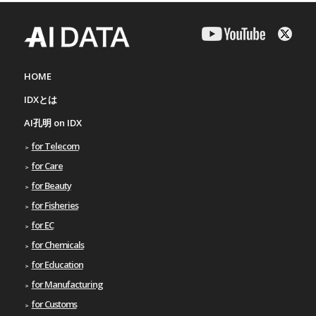
HOME
IDXとは
AI孔明 on IDX
for Telecom
for Care
for Beauty
for Fisheries
for EC
for Chemicals
for Education
for Manufacturing
for Customs