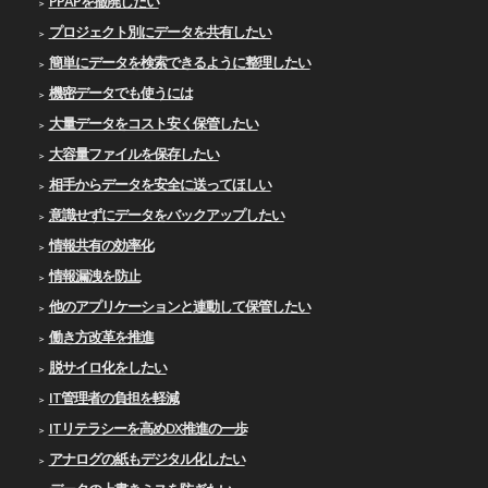
PPAPを撤廃したい
プロジェクト別にデータを共有したい
簡単にデータを検索できるように整理したい
機密データでも使うには
大量データをコスト安く保管したい
大容量ファイルを保存したい
相手からデータを安全に送ってほしい
意識せずにデータをバックアップしたい
情報共有の効率化
情報漏洩を防止
他のアプリケーションと連動して保管したい
働き方改革を推進
脱サイロ化をしたい
IT管理者の負担を軽減
ITリテラシーを高めDX推進の一歩
アナログの紙もデジタル化したい