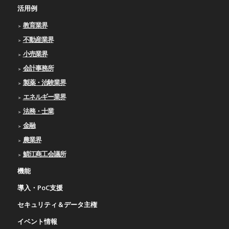
活用例
教育業界
不動産業界
小売業界
会計事務所
製薬・治験業界
エネルギー業界
法務・士業
金融
農業界
鯖江商工会議所
機能
導入・PoC支援
セキュリティ＆データ主権
イベント情報