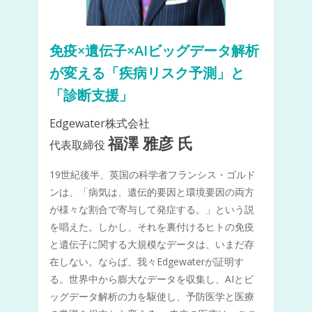
免疫×遺伝子×AIビッグデータ解析
が変える「疾病リスク予測」と
「診断支援」
Edgewater株式会社
福澤 雅彦 氏
代表取締役
19世紀後半、英国の科学者フランシス・ゴルド
ンは、「病気は、遺伝的要因と環境要因の両方
が様々な割合で寄与して発症する。」という説
を唱えた。しかし、それを裏付けるヒトの免疫
と遺伝子に関する大規模なデータは、いまだ存
在しない。ならば、我々Edgewaterが証明す
る。世界中から膨大なデータを収集し、AIとビ
ッグデータ解析の力を駆使し、予防医学と医療