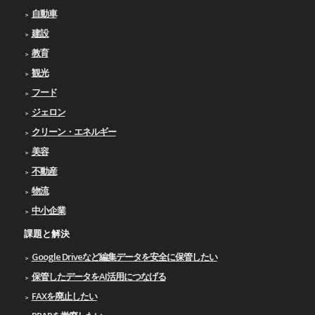
自動車
建設
教育
観光
フード
ジェロン
クリーン・エネルギー
美容
不動産
物流
中小企業
課題と解決
Google Driveなど編集データを安全に保管したい
保管したデータをAI活用につなげる
FAXを廃止したい