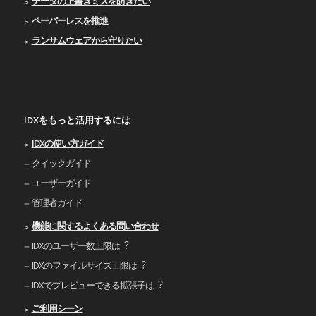
データの上書きミスを防ぎたい
ペーパーレスを推進
ランサムウェアから守りたい
IDXをもっと活用するには
IDXの使い⽅ガイド
クイックガイド
ユーザーガイド
管理者ガイド
機能に関するよくある問い合わせ
IDXのユーザー数上限は︖
IDXのファイルサイズ上限は︖
IDXでプレビューできる拡張⼦は︖
ご利⽤シーン