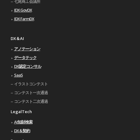
七尾商工会議所
IDX GovDX
IDX FarmDX
DX＆AI
アノテーション
データテック
DX認定コンサル
SaaS
イラストコンテスト
コンテスト一次通過
コンテスト二次通過
LegalTech
AI知財検索
DX＆契約