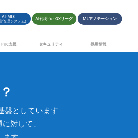
AI-MIS
AI孔明 for GXリーグ
MLアノテーション
経営管理システム)
PoC支援
セキュリティ
採用情報
か？
を基盤としています
題に対して、
します