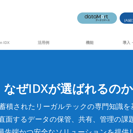
(AI
n IDX
活用例
機能
導入・
なぜIDXが選ばれるの
長年蓄積されたリーガルテックの専門知識
直面するデータの保管、共有、管理の課
最先端かつ安全なソリューションを提供