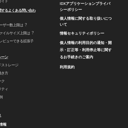
ガイド
IDXアプリケーションプライバ
シーポリシー
関するよくある問い合わ
個人情報に関する取り扱いにつ
いて
ユーザー数上限は︖
ファイルサイズ上限は︖
情報セキュリティポリシー
プレビューできる拡張⼦
個人情報の利用目的の通知・開
示・訂正等・利用停止等に関す
るお手続きのご案内
シーン
ドストレージ
利用規約
働き⽅
ーク
リティ
事例
ス
情報