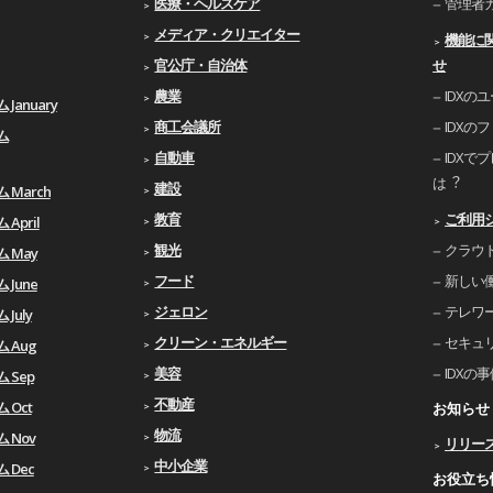
医療・ヘルスケア
管理者
メディア・クリエイター
機能に
官公庁・自治体
せ
農業
IDXの
January
商工会議所
IDXの
ム
自動車
IDXで
は︖
建設
 March
教育
ご利⽤
April
観光
クラウ
ム May
フード
新しい
 June
ジェロン
テレワ
July
クリーン・エネルギー
セキュ
 Aug
美容
IDXの
 Sep
不動産
 Oct
お知らせ
物流
 Nov
リリー
中小企業
 Dec
お役立ち